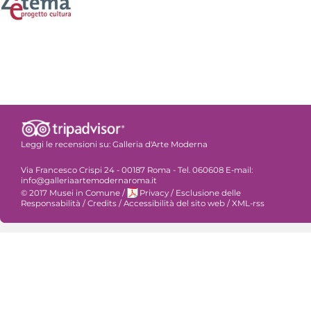
Leggi le recensioni su:
Galleria d'Arte Moderna
Via Francesco Crispi 24 - 00187 Roma - Tel. 060608 E-mail:
info@galleriaartemodernaroma.it
© 2017 Musei in Comune
/
Privacy
/
Esclusione delle
Responsabilità
/
Credits
/
Accessibilità del sito web
/
XML-rss