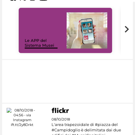
Il 
Le APP del
Mus
Sistema Musei
net
08/10/2018
L'area trapezoidale di #piazza del
#Campidoglio è delimitata dai due