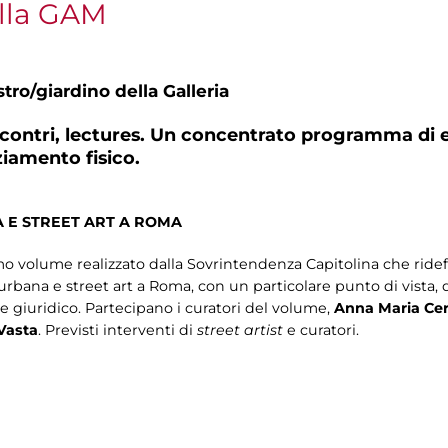
lla GAM
tro/giardino della Galleria
incontri, lectures. Un concentrato programma di e
ziamento fisico.
 E STREET ART A ROMA
 volume realizzato dalla Sovrintendenza Capitolina che ridefi
urbana e street art a Roma, con un particolare punto di vista, 
 e giuridico. Partecipano i curatori del volume,
Anna Maria Cer
Vasta
. Previsti interventi di
street artist
e curatori.