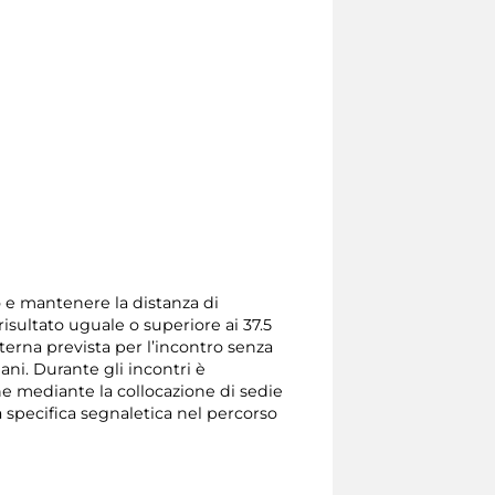
so e mantenere la distanza di
isultato uguale o superiore ai 37.5
terna prevista per l’incontro senza
mani. Durante gli incontri è
one mediante la collocazione di sedie
a specifica segnaletica nel percorso