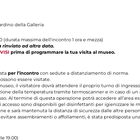
ardino della Galleria
00 (durata massima dell'incontro 1 ora e mezza)
 rinviato ad altra data.
VISI
prima di programmare la tua visita al museo.
ista
per l’incontro
con sedute a distanziamento di norma.
ossono essere visitate.
 museo, il visitatore dovrà attendere il proprio turno di ingres
zione della temperatura tramite termoscanner e in caso di un r
esso. Al termine di questa operazione potrà accedere all’area es
di accesso sono disponibili gel disinfettanti per igienizzare le 
rine e sarà mantenuta la distanza di sicurezza dalle altre pers
r evitare assembramenti o affollamenti, è stata predisposta un
lle 19.00)