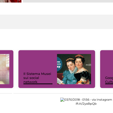
Il Sistema Musei
sui social
Goog
network
Cult