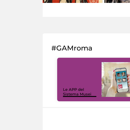
#GAMroma
Le APP del
Sistema Musei