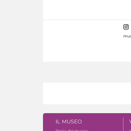
mus
IL MUSEO
Storia del museo