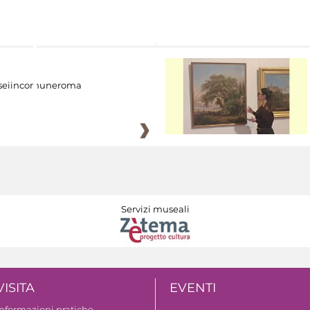
eiincomuneroma
Servizi museali
VISITA
EVENTI
Informazioni pratiche