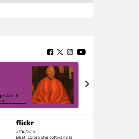
7 nuovi in-
painting tour
sulla piattaforma
le Arts &
Google Arts &
ure
Culture
03/10/2018
Beati coloro che coltivano la