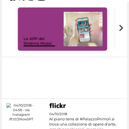
Il 
Le APP del
Mus
Sistema Musei
net
04/10/2018
Al piano terra di #PalazzoPrimoli si
trova una collezione di opere d’arte,