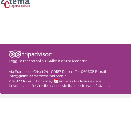
Leggi le recensioni su:
Galleria d'Arte Moderna
Via Francesco Crispi 24 - 00187 Roma - Tel. 060608 E-mail:
info@galleriaartemodernaroma.it
© 2017 Musei in Comune
/
Privacy
/
Esclusione delle
Responsabilità
/
Credits
/
Accessibilità del sito web
/
XML-rss