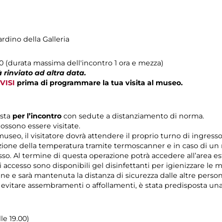
ardino della Galleria
00 (durata massima dell'incontro 1 ora e mezza)
 rinviato ad altra data.
VISI
prima di programmare la tua visita al museo.
ista
per l’incontro
con sedute a distanziamento di norma.
ossono essere visitate.
 museo, il visitatore dovrà attendere il proprio turno di ingres
zione della temperatura tramite termoscanner e in caso di un r
esso. Al termine di questa operazione potrà accedere all’area es
di accesso sono disponibili gel disinfettanti per igienizzare le 
rine e sarà mantenuta la distanza di sicurezza dalle altre pers
r evitare assembramenti o affollamenti, è stata predisposta un
lle 19.00)