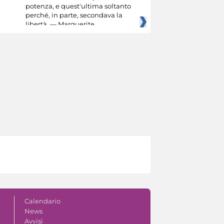
potenza, e quest'ultima soltanto
perché, in parte, secondava la
libertà. — Marguerite
Calendario
News
Avvisi