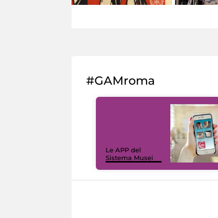
#GAMroma
Le APP del
Sistema Musei