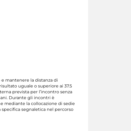
so e mantenere la distanza di
isultato uguale o superiore ai 37.5
terna prevista per l’incontro senza
mani. Durante gli incontri è
one mediante la collocazione di sedie
a specifica segnaletica nel percorso