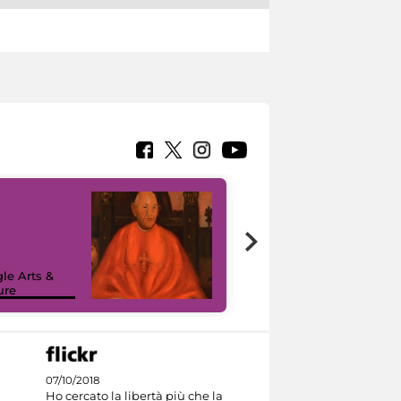
7 nuovi in-
painting tour
sulla piattaforma
le Arts &
Google Arts &
ure
Culture
07/10/2018
Ho cercato la libertà più che la