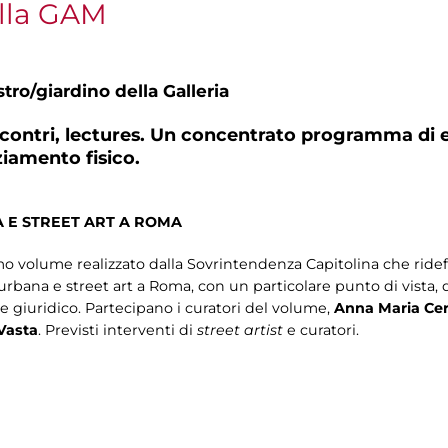
lla GAM
tro/giardino della Galleria
incontri, lectures. Un concentrato programma di e
ziamento fisico.
 E STREET ART A ROMA
 volume realizzato dalla Sovrintendenza Capitolina che ridefi
urbana e street art a Roma, con un particolare punto di vista, 
 e giuridico. Partecipano i curatori del volume,
Anna Maria Cer
Vasta
. Previsti interventi di
street artist
e curatori.