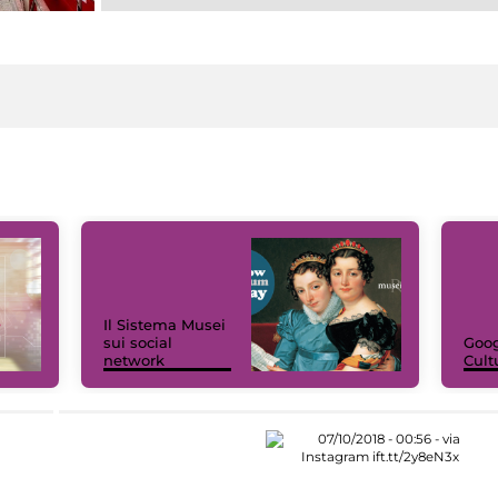
Il Sistema Musei
sui social
Goog
network
Cult