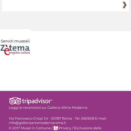
Servizi museali
Leggi le recensioni su:
Galleria d'Arte Moderna
Via Francesco Crispi 24 - 00187 Roma - Tel. 060608 E-mail:
info@galleriaartemodernaroma.it
© 2017 Musei in Comune
/
Privacy
/
Esclusione delle