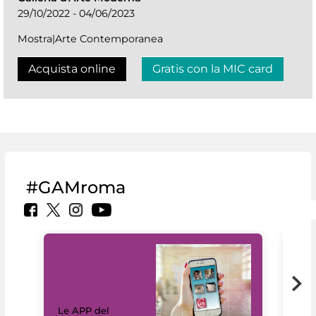
29/10/2022 - 04/06/2023
Mostra|Arte Contemporanea
Acquista online
Gratis con la MIC card
#GAMroma
Il 
Le APP del
Mus