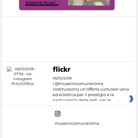
Sistema Musei
net
06/10/2018
I @museiincomuneroma
costituiscono un’offerta culturale varia
ed eclettica per il prestigio e la
particolarità delle sedi, per le
museiincomuneroma