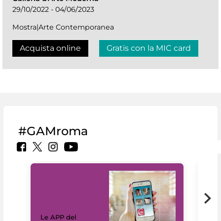
29/10/2022 - 04/06/2023
Mostra|Arte Contemporanea
Acquista online
Gratis con la MIC card
#GAMroma
Il 
Le APP del
Mus