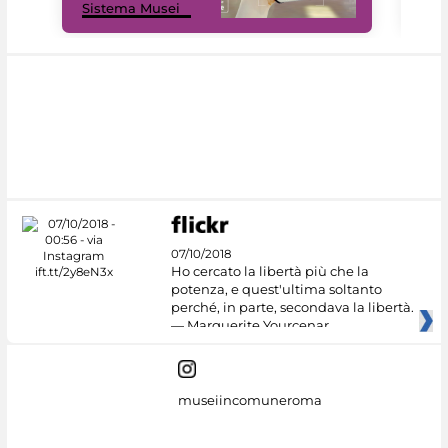
Sistema Musei
net
07/10/2018
Ho cercato la libertà più che la
potenza, e quest'ultima soltanto
perché, in parte, secondava la libertà.
— Marguerite Yourcenar
museiincomuneroma