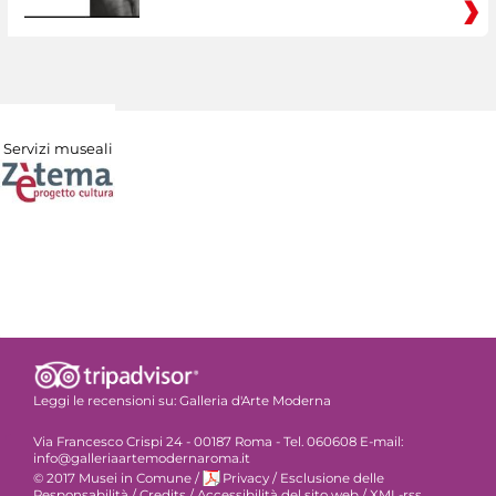
Servizi museali
Leggi le recensioni su:
Galleria d'Arte Moderna
Via Francesco Crispi 24 - 00187 Roma - Tel. 060608 E-mail:
info@galleriaartemodernaroma.it
© 2017 Musei in Comune
/
Privacy
/
Esclusione delle
Responsabilità
/
Credits
/
Accessibilità del sito web
/
XML-rss