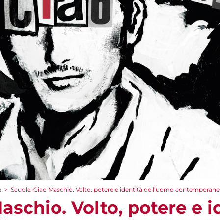
e
>
Scuole: Ciao Maschio. Volto, potere e identità dell’uomo contemporan
aschio. Volto, potere e i