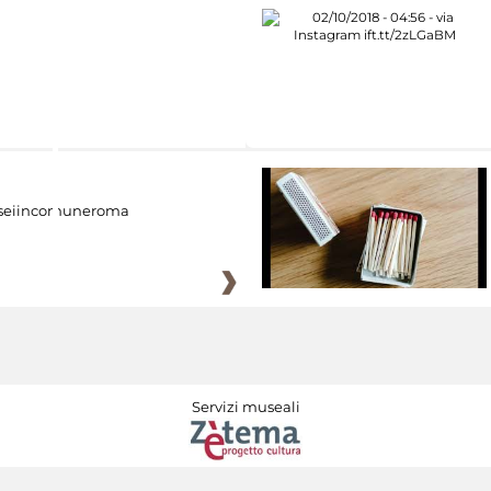
eiincomuneroma
Servizi museali