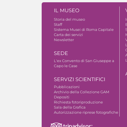
IL MUSEO
Storia del museo
Staff
B
Sistema Musei di Roma Capitale
S
Carta dei servizi
Newsletter
V
SEDE
A
L'ex Convento di San Giuseppe a
Capo le Case
SERVIZI SCIENTIFICI
Pubblicazioni
Archivio della Collezione GAM
Depositi
Richiesta fotoriproduzione
Sala della Grafica
Autorizzazione riprese fotografiche