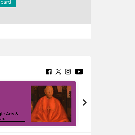
 card
7 nuovi in-
painting tour
sulla piattaforma
le Arts &
Google Arts &
ure
Culture