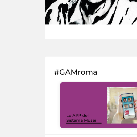
#GAMroma
Le APP del
Sistema Musei