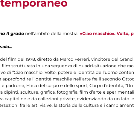
ntemporaneo
ia II grado
nell'ambito della mostra
«Ciao maschio». Volto, p
 solo…
el film del 1978, diretto da Marco Ferreri, vincitore del Grand 
film strutturato in una sequenza di quadri-situazione che racc
ivo di “Ciao maschio. Volto, potere e identità dell’uomo cont
approfondire l’identità maschile nell’arte fra il secondo Ottocen
re e padrone, Etica del corpo e dello sport, Corpi d’identità, “U
a dipinti, sculture, grafica, fotografia, film d’arte e sperimental
 capitoline e da collezioni private, evidenziando da un lato le
tersezioni fra le arti visive, la storia della cultura e i cambiament