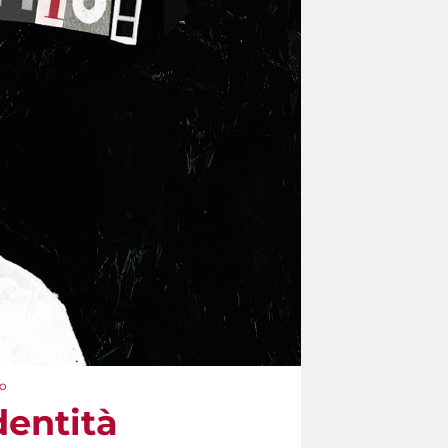
eo
dentità