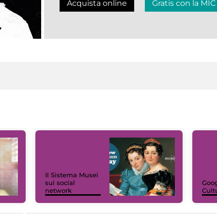
Acquista online
Gratis con la MIC
Il Sistema Musei
sui social
Goog
network
Cult