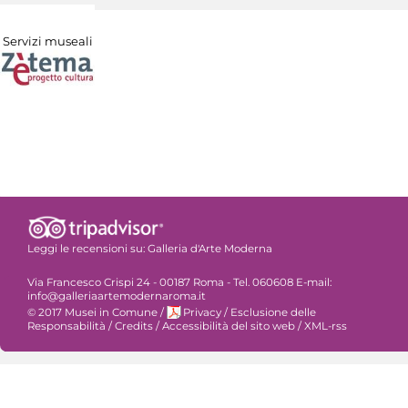
Servizi museali
Leggi le recensioni su:
Galleria d'Arte Moderna
Via Francesco Crispi 24 - 00187 Roma - Tel. 060608 E-mail:
info@galleriaartemodernaroma.it
© 2017 Musei in Comune
/
Privacy
/
Esclusione delle
Responsabilità
/
Credits
/
Accessibilità del sito web
/
XML-rss