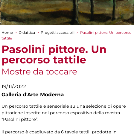
Home
>
Didattica
>
Progetti accessibili
>
Pasolini pittore. Un percorso
Tu sei qui
tattile
Pasolini pittore. Un
percorso tattile
Mostre da toccare
19/11/2022
Galleria d'Arte Moderna
Un percorso tattile e sensoriale su una selezione di opere
pittoriche inserite nel percorso espositivo della mostra
“Pasolini pittore”.
Il percorso è coadiuvato da 6 tavole tattili prodotte in