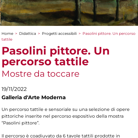
Home
>
Didattica
>
Progetti accessibili
>
Pasolini pittore. Un percorso
Tu sei qui
tattile
Pasolini pittore. Un
percorso tattile
Mostre da toccare
19/11/2022
Galleria d'Arte Moderna
Un percorso tattile e sensoriale su una selezione di opere
pittoriche inserite nel percorso espositivo della mostra
“Pasolini pittore”.
Il percorso è coadiuvato da 6 tavole tattili prodotte in