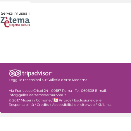
Servizi museali
Leggi le recensioni su:
Galleria d'Arte Moderna
Via Francesco Crispi 24 - 00187 Roma - Tel. 060608 E-mail:
info@galleriaartemodernaroma.it
© 2017 Musei in Comune
/
Privacy
/
Esclusione delle
Responsabilità
/
Credits
/
Accessibilità del sito web
/
XML-rss