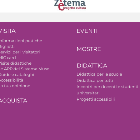
VISITA
EVENTI
Informazioni pratiche
iglietti
MOSTRE
ervizi per i visitatori
MIC card
isite didattiche
DIDATTICA
Le APP del Sistema Musei
Didattica per le scuole
Guide e cataloghi
ccessibilità
Didattica per tutti
La tua opinione
Incontri per docenti e studenti
universitari
Progetti accessibili
ACQUISTA