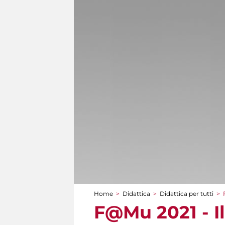
Home
>
Didattica
>
Didattica per tutti
>
Tu sei qui
F@Mu 2021 - Il