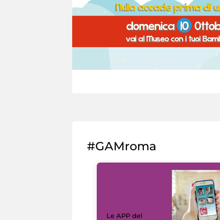
#GAMroma
Le APP del