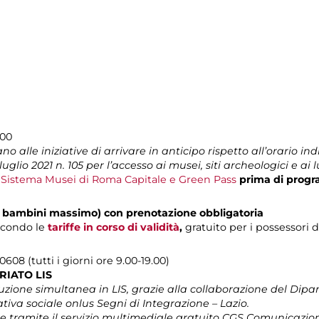
.00
o alle iniziative di arrivare in anticipo rispetto all’orario indi
uglio 2021 n. 105 per l’accesso ai musei, siti archeologici e ai 
l Sistema Musei di Roma Capitale e Green Pass
prima di progr
(4 bambini massimo) con prenotazione obbligatoria
econdo le
tariffe in corso di validità
,
gratuito per i possessori 
608 (tutti i giorni ore 9.00-19.00)
RIATO LIS
ione simultanea in LIS, grazie alla collaborazione del Dipar
tiva sociale onlus Segni di Integrazione – Lazio.
 tramite il servizio multimediale gratuito CGS Comunicazio