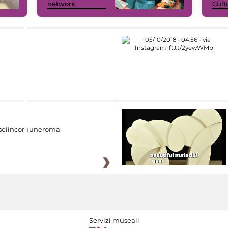
network
Cult
eiincomuneroma
Servizi museali