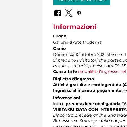
Informazioni
Luogo
Galleria d'Arte Moderna
Orario
Domenica 10 ottobre 2021 alle ore 11
Si pregano i visitatori che partecipan
misure sanitarie previste dal DL 23 l
Consulta le
modalità d'ingresso ne
Biglietto d'ingresso
Attività gratuita e contingentata 
Ingresso al museo a pagamento
s
Informazioni
Info e
prenotazione obbligatoria
060
VISITA GUIDATA CON INTERPRETA
L’incontro prevede anche una traduz
Benessere e Salute) e della coopera
Le persone sorde possono prenotare