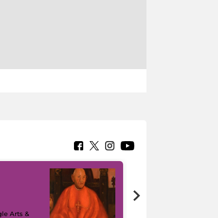
7 nuovi in-
painting tour
sulla piattaforma
le Arts &
Google Arts &