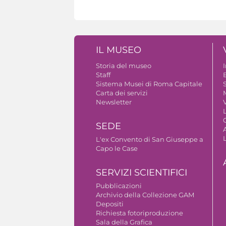
IL MUSEO
Storia del museo
Staff
B
Sistema Musei di Roma Capitale
S
Carta dei servizi
Newsletter
V
SEDE
A
L'ex Convento di San Giuseppe a
Capo le Case
SERVIZI SCIENTIFICI
Pubblicazioni
Archivio della Collezione GAM
Depositi
Richiesta fotoriproduzione
Sala della Grafica