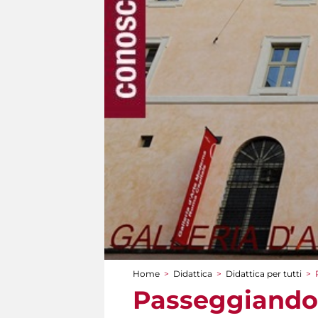
Home
>
Didattica
>
Didattica per tutti
>
Tu sei qui
Passeggiando 