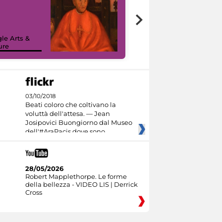
7 nuovi in-
painting tour
sulla piattaforma
le Arts &
Google Arts &
ure
Culture
03/10/2018
Beati coloro che coltivano la
voluttà dell'attesa. — Jean
Josipovici Buongiorno dal Museo
dell'#AraPacis dove sono
28/05/2026
Robert Mapplethorpe. Le forme
della bellezza - VIDEO LIS | Derrick
Cross