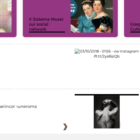
Il Sistema Musei
sui social
Goog
network
Cult
eiincomuneroma