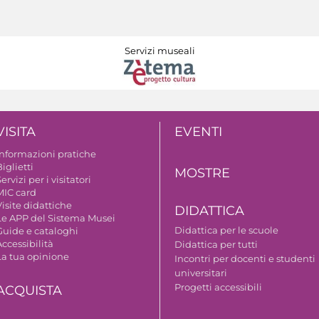
Servizi museali
VISITA
EVENTI
Informazioni pratiche
iglietti
MOSTRE
ervizi per i visitatori
MIC card
isite didattiche
DIDATTICA
Le APP del Sistema Musei
Didattica per le scuole
Guide e cataloghi
ccessibilità
Didattica per tutti
La tua opinione
Incontri per docenti e studenti
universitari
Progetti accessibili
ACQUISTA