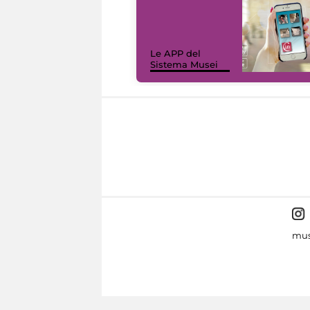
Le APP del
Sistema Musei
mus