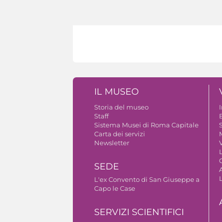
IL MUSEO
Storia del museo
Staff
B
Sistema Musei di Roma Capitale
S
Carta dei servizi
Newsletter
V
SEDE
A
L'ex Convento di San Giuseppe a
Capo le Case
SERVIZI SCIENTIFICI