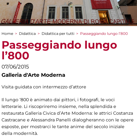
Home
>
Didattica
>
Didattica per tutti
>
Passeggiando lungo l’800
Tu sei qui
Passeggiando lungo
l’800
07/06/2015
Galleria d'Arte Moderna
Visita guidata con intermezzo d’attore
Il lungo ‘800 è animato dai pittori, i fotografi, le voci
letterarie. Li riscopriremo insieme, nella splendida e
restaurata Galleria Civica d’Arte Moderna: le attrici Costanza
Castracane e Alessandra Panelli dialogheranno con le opere
esposte, per mostrarci le tante anime del secolo iniziale
della modernità.