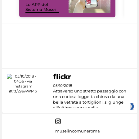
Le APP del
Mus
Sistema Musei
net
05/10/2018
Attraverso uno stretto passaggio con
una curiosa loggetta chiusa da una
bella vetrata a tortiglioni, si giunge
all'ultima stanza della
museiincomuneroma