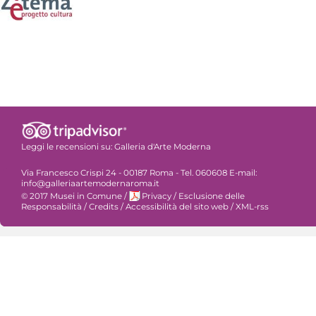
Leggi le recensioni su:
Galleria d'Arte Moderna
Via Francesco Crispi 24 - 00187 Roma - Tel. 060608 E-mail:
info@galleriaartemodernaroma.it
© 2017 Musei in Comune
/
Privacy
/
Esclusione delle
Responsabilità
/
Credits
/
Accessibilità del sito web
/
XML-rss