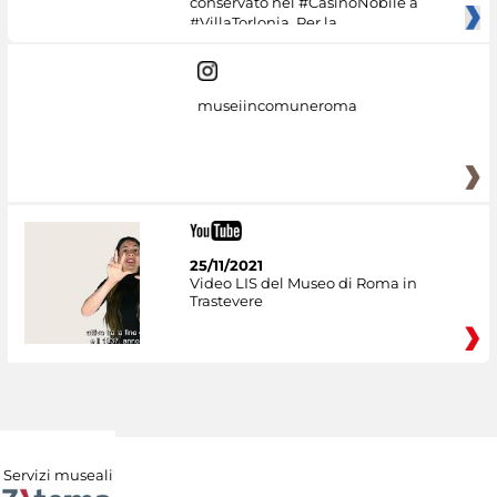
conservato nel #CasinoNobile a
#VillaTorlonia. Per la
museiincomuneroma
25/11/2021
Video LIS del Museo di Roma in
Trastevere
Servizi museali