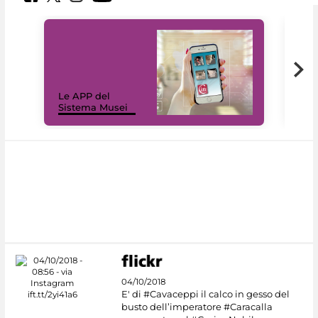
Il 
Le APP del
Mus
Sistema Musei
net
04/10/2018
E' di #Cavaceppi il calco in gesso del
busto dell’imperatore #Caracalla