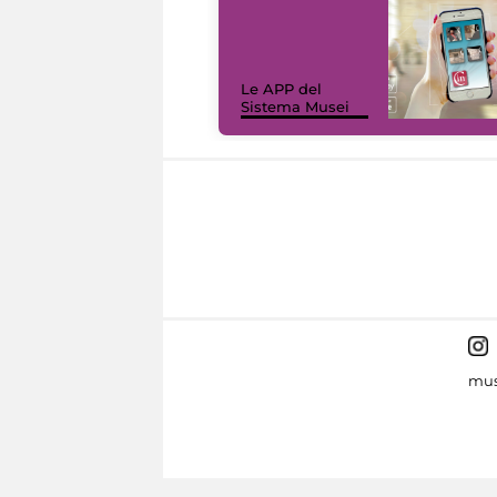
Le APP del
Sistema Musei
mus