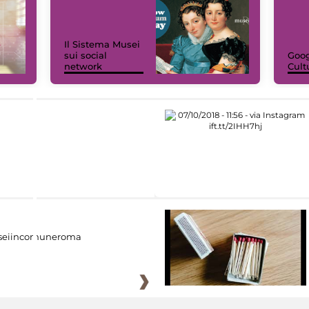
Il Sistema Musei
sui social
Goog
network
Cult
eiincomuneroma