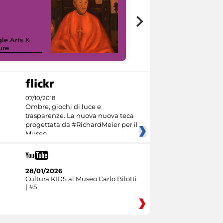
7 nuovi in-
painting tour
sulla piattaforma
le Arts &
Google Arts &
ure
Culture
07/10/2018
Ombre, giochi di luce e
trasparenze. La nuova nuova teca
progettata da #RichardMeier per il
Museo
28/01/2026
Cultura KIDS al Museo Carlo Bilotti
| #5