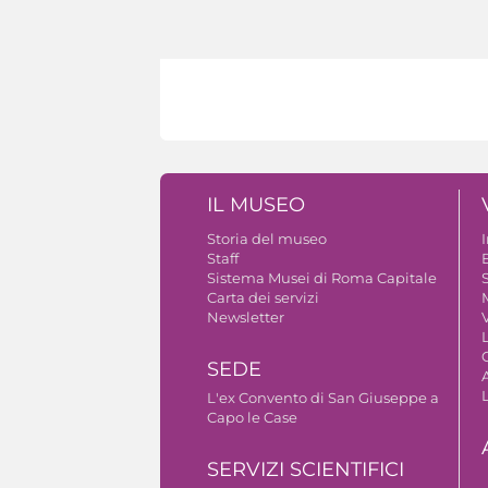
IL MUSEO
Storia del museo
Staff
B
Sistema Musei di Roma Capitale
S
Carta dei servizi
Newsletter
V
SEDE
A
L'ex Convento di San Giuseppe a
Capo le Case
SERVIZI SCIENTIFICI