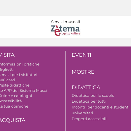
Servizi museali
VISITA
EVENTI
Informazioni pratiche
iglietti
MOSTRE
ervizi per i visitatori
MIC card
isite didattiche
DIDATTICA
Le APP del Sistema Musei
Didattica per le scuole
Guide e cataloghi
ccessibilità
Didattica per tutti
La tua opinione
Incontri per docenti e studenti
universitari
Progetti accessibili
ACQUISTA