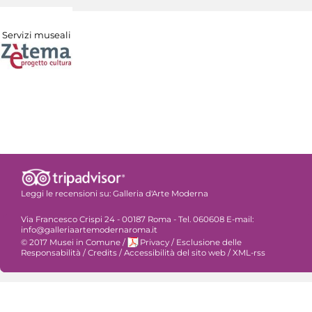
Servizi museali
Leggi le recensioni su:
Galleria d'Arte Moderna
Via Francesco Crispi 24 - 00187 Roma - Tel. 060608 E-mail:
info@galleriaartemodernaroma.it
© 2017 Musei in Comune
/
Privacy
/
Esclusione delle
Responsabilità
/
Credits
/
Accessibilità del sito web
/
XML-rss