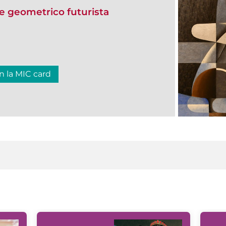
e geometrico futurista
n la MIC card