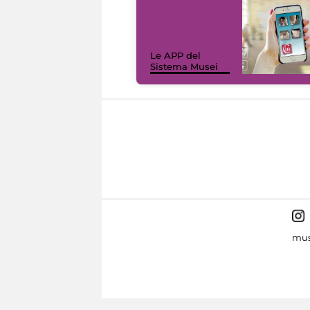
Le APP del
Sistema Musei
mus