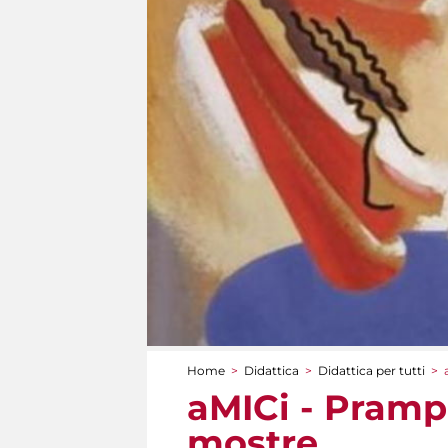
Home
>
Didattica
>
Didattica per tutti
>
Tu sei qui
aMICi - Prampol
mostre