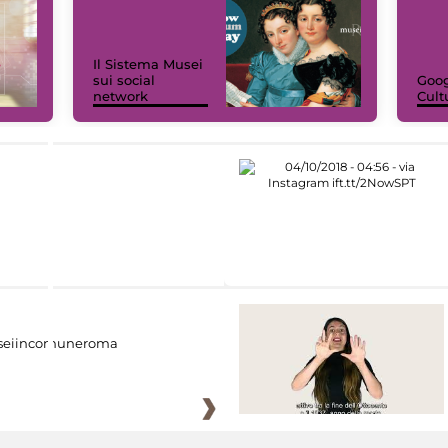
Il Sistema Musei
sui social
Goog
network
Cult
eiincomuneroma