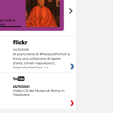
7 nuovi in-
painting tour
sulla piattaforma
le Arts &
Google Arts &
ure
Culture
04/10/2018
Al piano terra di #PalazzoPrimoli si
trova una collezione di opere
d’arte, cimeli napoleonici,
memorie familiari. La
25/11/2021
Video LIS del Museo di Roma in
Trastevere