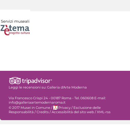
Servizi museali
Leggi le recensioni su:
Galleria d'Arte Moderna
Via Francesco Crispi 24 - 00187 Roma - Tel. 060608 E-mail:
info@galleriaartemodernaroma.it
© 2017 Musei in Comune
/
Privacy
/
Esclusione delle
Responsabilità
/
Credits
/
Accessibilità del sito web
/
XML-rss