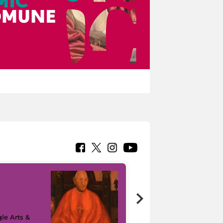
7 nuovi in-
painting tour
sulla piattaforma
le Arts &
Google Arts &