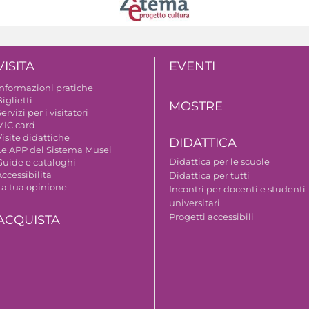
VISITA
EVENTI
Informazioni pratiche
iglietti
MOSTRE
ervizi per i visitatori
MIC card
isite didattiche
DIDATTICA
Le APP del Sistema Musei
Didattica per le scuole
Guide e cataloghi
ccessibilità
Didattica per tutti
La tua opinione
Incontri per docenti e studenti
universitari
Progetti accessibili
ACQUISTA