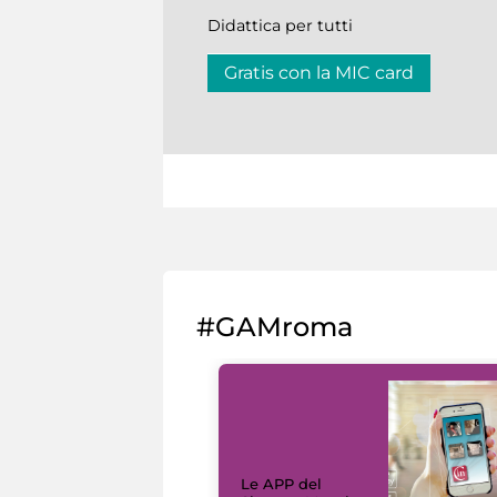
Didattica per tutti
Gratis con la MIC card
#GAMroma
Le APP del