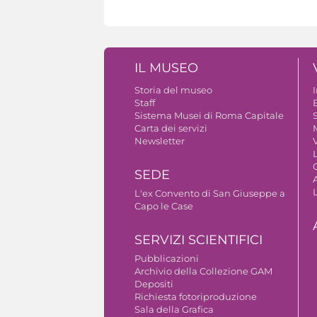
IL MUSEO
Storia del museo
Staff
B
Sistema Musei di Roma Capitale
S
Carta dei servizi
Newsletter
V
SEDE
A
L'ex Convento di San Giuseppe a
Capo le Case
SERVIZI SCIENTIFICI
Pubblicazioni
Archivio della Collezione GAM
Depositi
Richiesta fotoriproduzione
Sala della Grafica