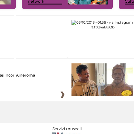
network
Cult
eiincomuneroma
Servizi museali