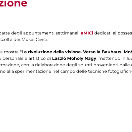
zione
a parte degli appuntamenti settimanali
aMICi
dedicati ai posses
ccolte dei Musei Civici.
lla mostra
"La rivoluzione della visione. Verso la Bauhaus. M
o personale e artistico di
Laszlò Moholy Nagy
, mettendo in lu
formazione, con la rielaborazione degli spunti provenienti dall
 fino alla sperimentazione nel campo delle tecniche fotografich