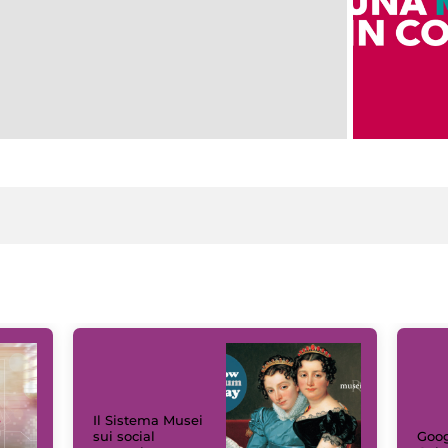
Il Sistema Musei
sui social
Goog