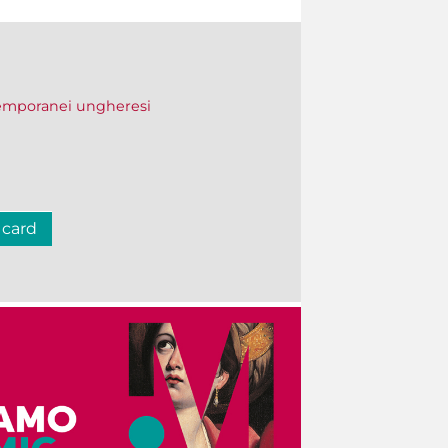
temporanei ungheresi
 card