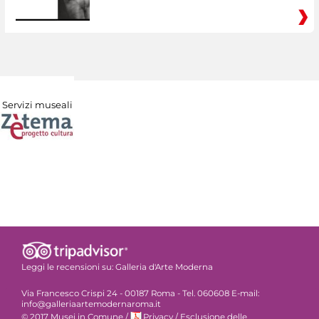
Servizi museali
Leggi le recensioni su:
Galleria d'Arte Moderna
Via Francesco Crispi 24 - 00187 Roma - Tel. 060608 E-mail:
info@galleriaartemodernaroma.it
© 2017 Musei in Comune
/
Privacy
/
Esclusione delle