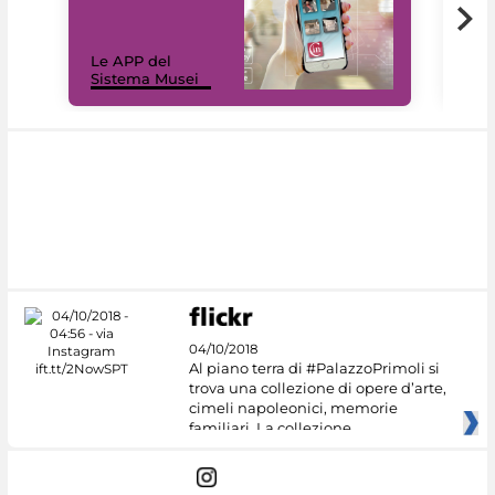
Il 
Le APP del
Mus
Sistema Musei
net
04/10/2018
Al piano terra di #PalazzoPrimoli si
trova una collezione di opere d’arte,
cimeli napoleonici, memorie
familiari. La collezione