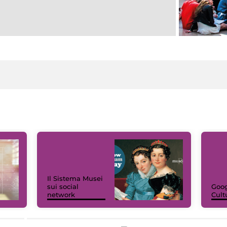
Il Sistema Musei
sui social
Goog
network
Cult