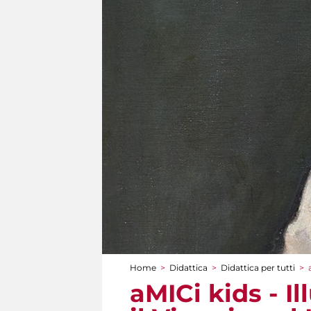
Home
>
Didattica
>
Didattica per tutti
>
Tu sei qui
aMICi kids - Il