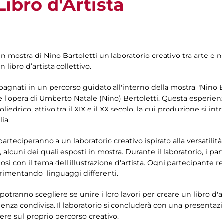
Libro d'Artista
i in mostra di Nino Bartoletti un laboratorio creativo tra arte e 
 libro d’artista collettivo.
agnati in un percorso guidato all'interno della mostra "Nino Bert
 e l'opera di Umberto Natale (Nino) Bertoletti. Questa esperi
liedrico, attivo tra il XIX e il XX secolo, la cui produzione si int
lia.
 parteciperanno a un laboratorio creativo ispirato alla versatilit
iste, alcuni dei quali esposti in mostra. Durante il laboratorio, i 
si con il tema dell'illustrazione d'artista. Ogni partecipante re
perimentando linguaggi differenti.
 potranno scegliere se unire i loro lavori per creare un libro d'a
ienza condivisa. Il laboratorio si concluderà con una presentazi
tere sul proprio percorso creativo.