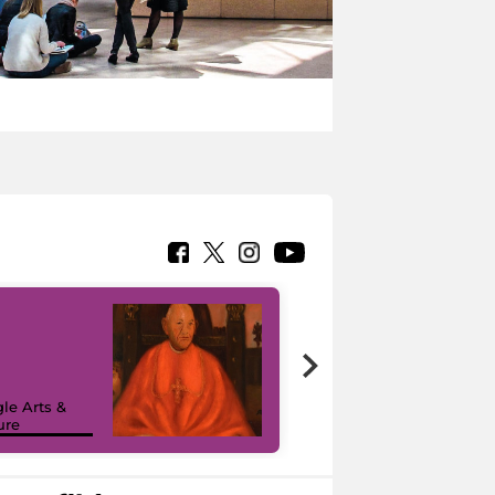
7 nuovi in-
painting tour
sulla piattaforma
le Arts &
Google Arts &
ure
Culture