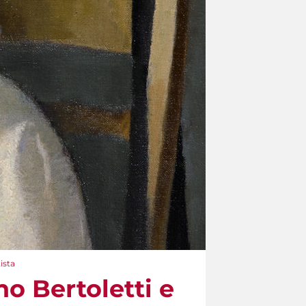
tista
no Bertoletti e