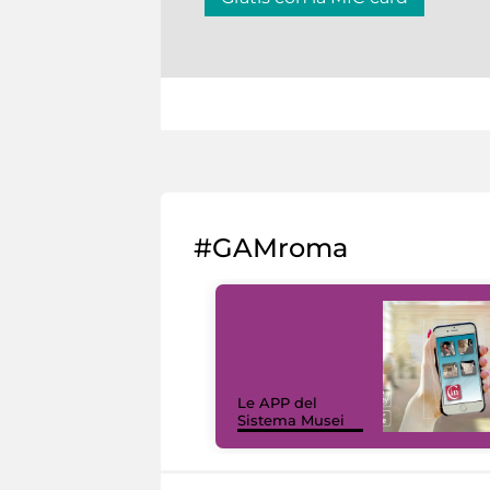
#GAMroma
Le APP del
Sistema Musei