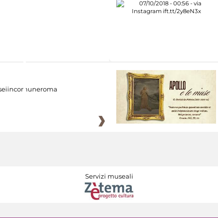
eiincomuneroma
Servizi museali