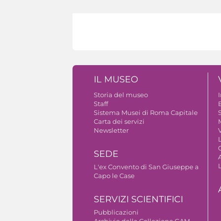
IL MUSEO
Storia del museo
Staff
B
Sistema Musei di Roma Capitale
S
Carta dei servizi
Newsletter
V
SEDE
A
L'ex Convento di San Giuseppe a
Capo le Case
SERVIZI SCIENTIFICI
Pubblicazioni
Archivio della Collezione GAM