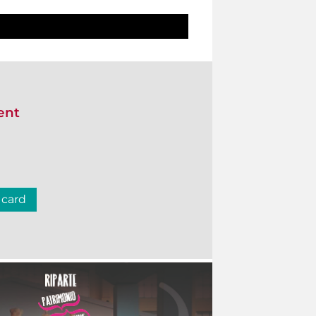
ent
 card