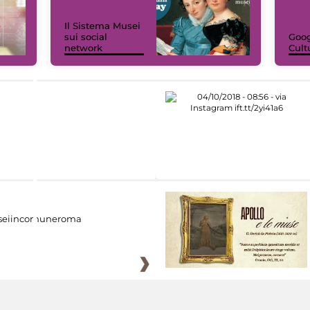
Il Sistema Musei
sui social
Goog
network
Cult
eiincomuneroma