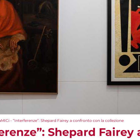
aMICi - “Interferenze”: Shepard Fairey a confronto con la collezione
ferenze”: Shepard Fairey