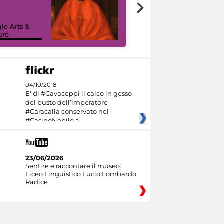
7 nuovi in-
painting tour
sulla piattaforma
le Arts &
Google Arts &
ure
Culture
04/10/2018
E' di #Cavaceppi il calco in gesso
del busto dell’imperatore
#Caracalla conservato nel
#CasinoNobile a
23/06/2026
Sentire e raccontare il museo:
Liceo Linguistico Lucio Lombardo
Radice