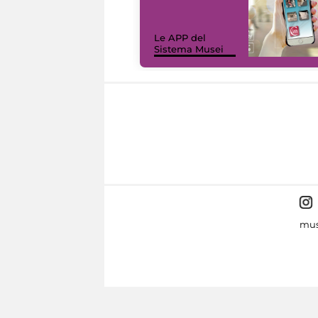
Le APP del
Sistema Musei
mus