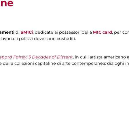
one
tamenti
di
aMICi
, dedicate ai possessori della
MIC card
, per co
lavori e i palazzi dove sono custoditi.
epard Fairey. 3 Decades of Dissent
, in cui l’artista americano 
e delle collezioni capitoline di arte contemporanea: dialoghi in