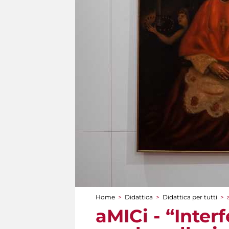
Home
>
Didattica
>
Didattica per tutti
>
Tu sei qui
aMICi - “Inter