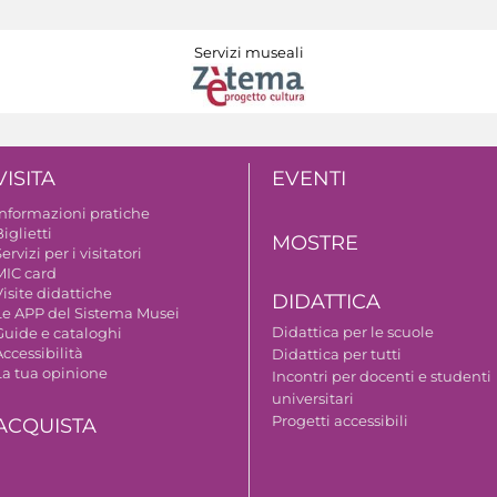
Servizi museali
VISITA
EVENTI
Informazioni pratiche
iglietti
MOSTRE
ervizi per i visitatori
MIC card
isite didattiche
DIDATTICA
Le APP del Sistema Musei
Didattica per le scuole
Guide e cataloghi
ccessibilità
Didattica per tutti
La tua opinione
Incontri per docenti e studenti
universitari
Progetti accessibili
ACQUISTA