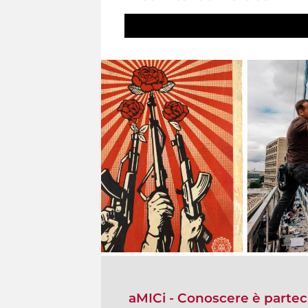
aMICi - Conoscere è partec