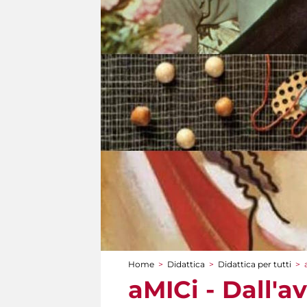
Home
>
Didattica
>
Didattica per tutti
>
Tu sei qui
aMICi - Dall'