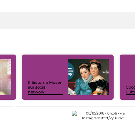
Il Sistema Musei
sui social
Goog
network
Cult