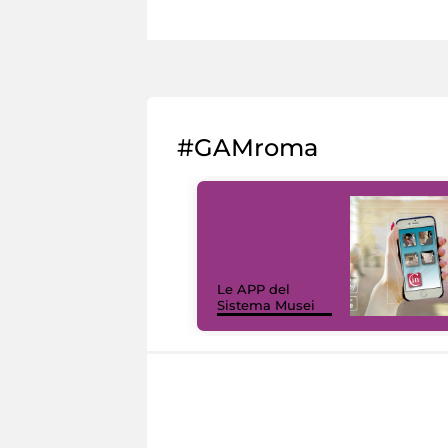
#GAMroma
Le APP del
Sistema Musei