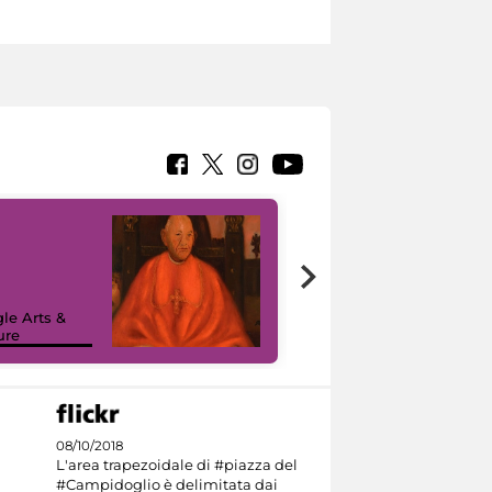
7 nuovi in-
painting tour
sulla piattaforma
le Arts &
Google Arts &
ure
Culture
08/10/2018
L'area trapezoidale di #piazza del
#Campidoglio è delimitata dai