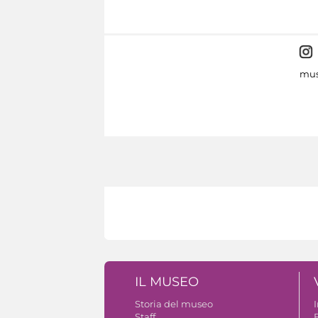
mus
IL MUSEO
Storia del museo
Staff
B