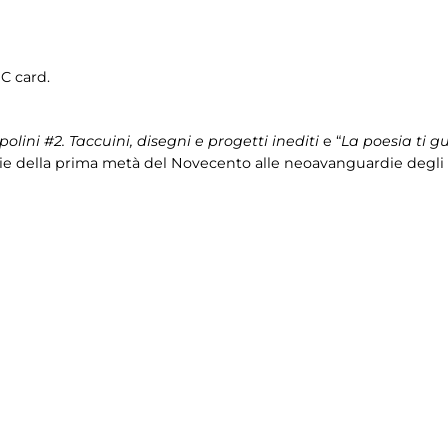
IC card.
olini #2. Ta
ccuini, disegni e progetti inediti
e “
La poesia ti 
e della prima metà del Novecento alle neoavanguardie degli an