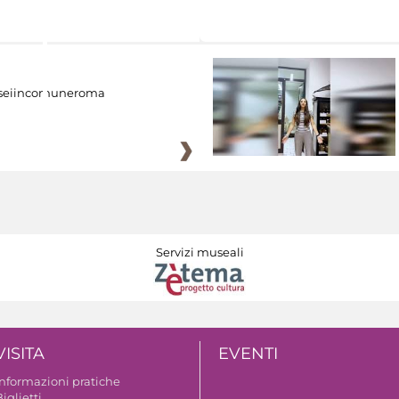
eiincomuneroma
Servizi museali
VISITA
EVENTI
Informazioni pratiche
iglietti