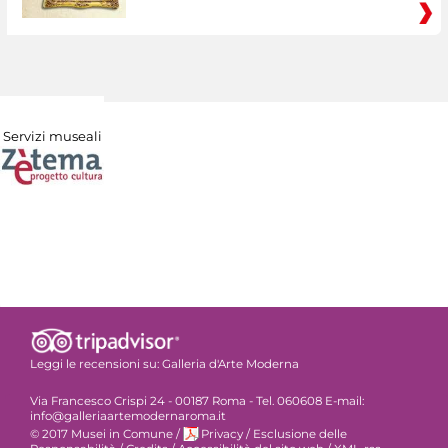
Servizi museali
Leggi le recensioni su:
Galleria d'Arte Moderna
Via Francesco Crispi 24 - 00187 Roma - Tel. 060608 E-mail:
info@galleriaartemodernaroma.it
© 2017 Musei in Comune
/
Privacy
/
Esclusione delle