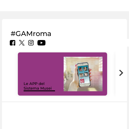
#GAMroma
Il 
Le APP del
Mus
Sistema Musei
net