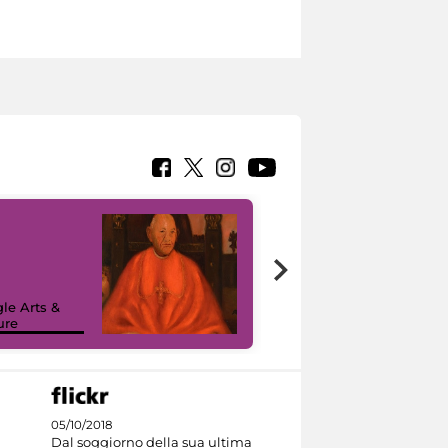
7 nuovi in-
painting tour
sulla piattaforma
le Arts &
Google Arts &
ure
Culture
05/10/2018
Dal soggiorno della sua ultima