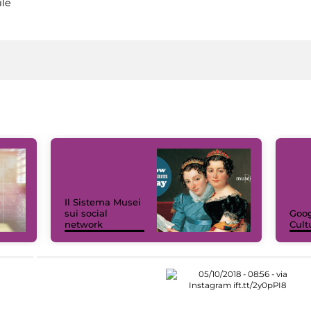
ile
Il Sistema Musei
sui social
Goog
network
Cult