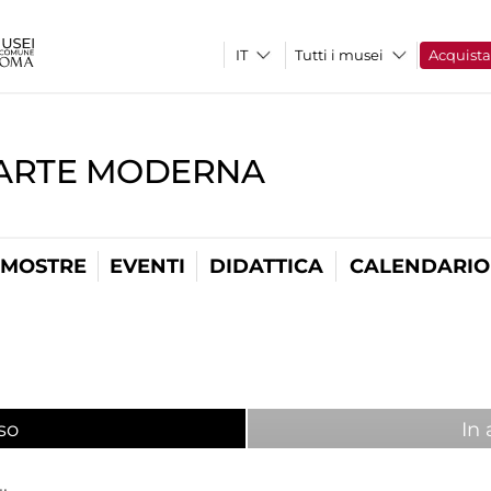
Tutti i musei
Acquist
'ARTE MODERNA
MOSTRE
EVENTI
DIDATTICA
CALENDARIO
so
(scheda attiva)
In 