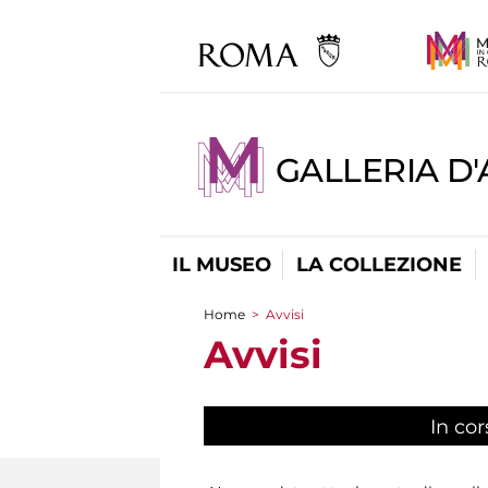
GALLERIA D
IL MUSEO
LA COLLEZIONE
Home
>
Avvisi
Tu sei qui
Avvisi
In cor