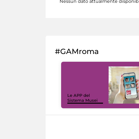
Nessun dato attualmente disponib
#GAMroma
Le APP del
Sistema Musei