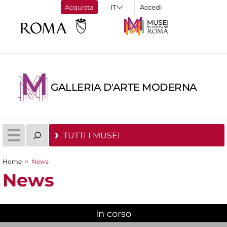
Acquista
Accedi
GALLERIA D'ARTE MODERNA
TUTTI I MUSEI
Home
>
News
Tu sei qui
News
In corso
(scheda attiva)