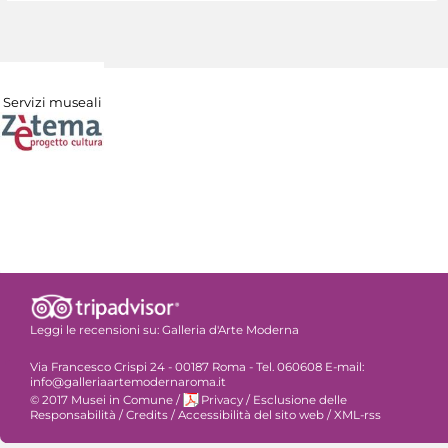
Servizi museali
Leggi le recensioni su:
Galleria d'Arte Moderna
Via Francesco Crispi 24 - 00187 Roma - Tel. 060608 E-mail:
info@galleriaartemodernaroma.it
© 2017 Musei in Comune
/
Privacy
/
Esclusione delle
Responsabilità
/
Credits
/
Accessibilità del sito web
/
XML-rss