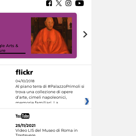
7 nuovi in-
painting tour
sulla piattaforma
le Arts &
Google Arts &
ure
Culture
04/10/2018
Al piano terra di #PalazzoPrimoli si
trova una collezione di opere
d’arte, cimeli napoleonici,
memorie familiari. La
25/11/2021
Video LIS del Museo di Roma in
Trastevere