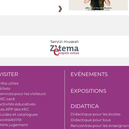
Servizi museali
VISITER
EVÉNEMENTS
nfos utiles
illets
EXPOSITIONS
ervices pour les visiteurs
MIC card
Activités éducatives
DIDATTICA
Les APP des MiC
Didactique pour les écoles
Guides et catalogues
ccessibilité
Didactique pour tous
Votre jugement
Rencontres pour les enseignant