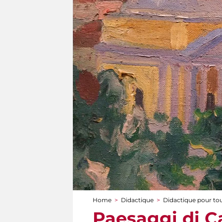
Home
>
Didactique
>
Didactique pour to
You are here
Paesaggi di Ca