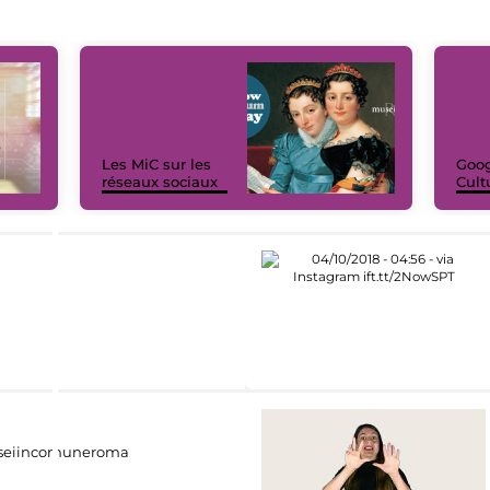
Les MiC sur les
Goog
réseaux sociaux
Cult
eiincomuneroma