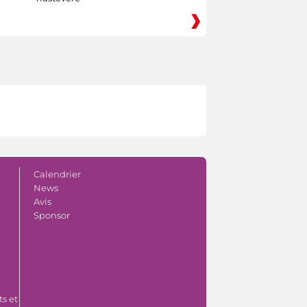
Calendrier
News
Avis
Sponsor
s et