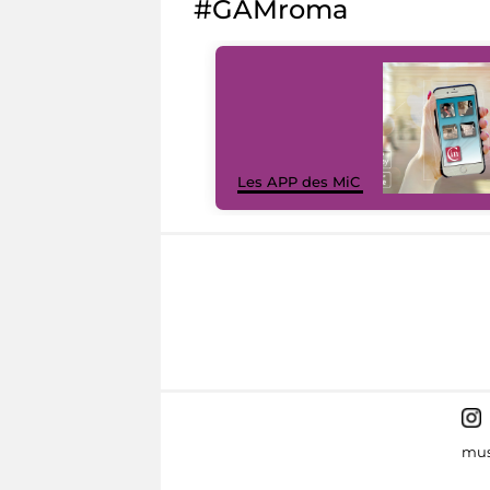
#GAMroma
Les APP des MiC
mus