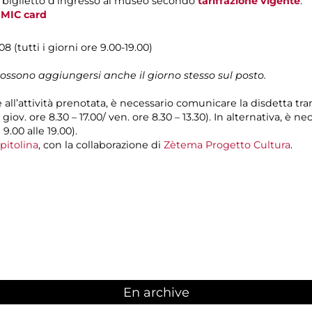
l biglietto d'ingresso al museo secondo
tariffazione vigente
.
i
MIC card
8 (tutti i giorni ore 9.00-19.00)
possono aggiungersi anche il giorno stesso sul posto.
e all’attività prenotata, è necessario comunicare la disdetta tr
l giov. ore 8.30 – 17.00/ ven. ore 8.30 – 13.30). In alternativa, è
 9.00 alle 19.00).
pitolina
, con la collaborazione di
Zètema Progetto Cultura
.
En archive