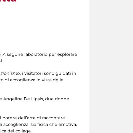
. A
seguire laboratorio per esplorare
i.
lezionismo
, i visitatori sono guidati in
to di accoglienza in vista delle
 e Angelina De Lipsis, due donne
ul potere dell’arte di raccontare
i accoglienza, sia fisica che emotiva.
nica del collage.