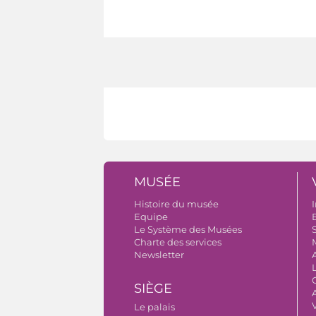
MUSÉE
Histoire du musée
I
Equipe
B
Le Système des Musées
S
Charte des services
Newsletter
SIÈGE
A
Le palais