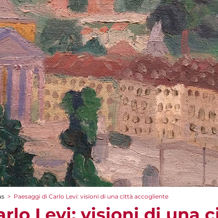
us
>
Paesaggi di Carlo Levi: visioni di una città accogliente
rlo Levi: visioni di una c