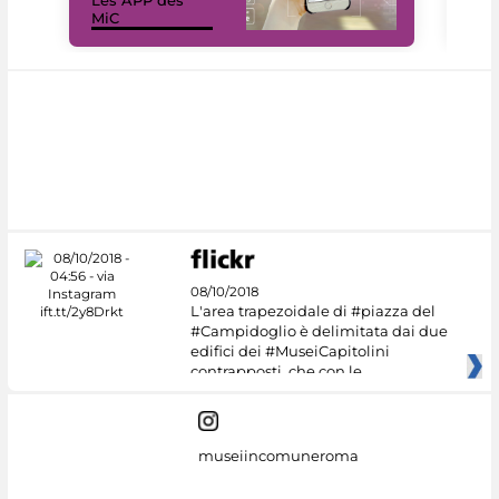
Les APP des
Les
MiC
rés
08/10/2018
L'area trapezoidale di #piazza del
#Campidoglio è delimitata dai due
edifici dei #MuseiCapitolini
contrapposti, che con le
museiincomuneroma