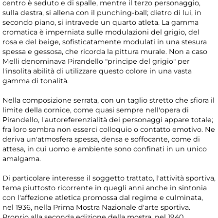
centro è seduto e di spalle, mentre il terzo personaggio,
sulla destra, si allena con il punching-ball; dietro di lui, in
secondo piano, si intravede un quarto atleta. La gamma
cromatica è imperniata sulle modulazioni del grigio, del
rosa e del beige, sofisticatamente modulati in una stesura
spessa e gessosa, che ricorda la pittura murale. Non a caso
Melli denominava Pirandello "principe del grigio" per
l'insolita abilità di utilizzare questo colore in una vasta
gamma di tonalità.
Nella composizione serrata, con un taglio stretto che sfiora il
limite della cornice, come quasi sempre nell'opera di
Pirandello, l'autoreferenzialità dei personaggi appare totale;
fra loro sembra non esserci colloquio o contatto emotivo. Ne
deriva un'atmosfera spessa, densa e soffocante, come di
attesa, in cui uomo e ambiente sono confinati in un unico
amalgama.
Di particolare interesse il soggetto trattato, l'attività sportiva,
tema piuttosto ricorrente in quegli anni anche in sintonia
con l'affezione atletica promossa dal regime e culminata,
nel 1936, nella Prima Mostra Nazionale d'arte sportiva.
Proprio alla seconda edizione della mostra, nel 1940,