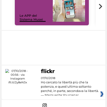
Il 
Le APP del
Mus
Sistema Musei
net
07/10/2018
Ho cercato la libertà più che la
potenza, e quest'ultima soltanto
perché, in parte, secondava la libertà.
— Marguerite Yourcenar