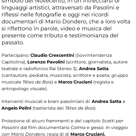
simbolo del Novecento, in un intrecciarsi di
linguaggi artistici, attraversati da Pasolini e
riflessi nelle fotografie e oggi nei ricordi
documentari di Mario Dondero, che a loro volta
si riflettono in parole, video e musica del
presente come tributo e testimonianza del
passato.
Partecipano:
Claudio Crescentini
(Sovrintendenza
Capitolina),
Lorenzo Pavolini
(scrittore, giornalista, autore
teatrale e radiofonico Rai Stereo 3),
Andrea Satta
(cantautore, pediatra, musicista, scrittore e poeta, gruppo
musicale
Têtes de Bois
) e
Marco Cruciani
(regista e
antropologo visuale).
Interventi musicali e brani pasoliniani di:
Andrea Satta
e
Angelo Pelini
(tastierista dei
Têtes de Bois
).
Proiezione di alcuni frammenti e del capitolo
Scatti per
Pasolini
dal film documentario
Calma e gesso. In viaggio
con Mario Dondero
, regia di di
Marco Cruciani.