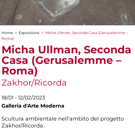
Home
>
Expositions
>
Micha Ullman, Seconda Casa (Gerusalemme –
You are here
Roma)
Micha Ullman, Seconda
Casa (Gerusalemme –
Roma)
Zakhor/Ricorda
18/01 - 12/02/2023
Galleria d'Arte Moderna
Scultura ambientale nell'ambito del progetto
Zakhor/Ricorda.