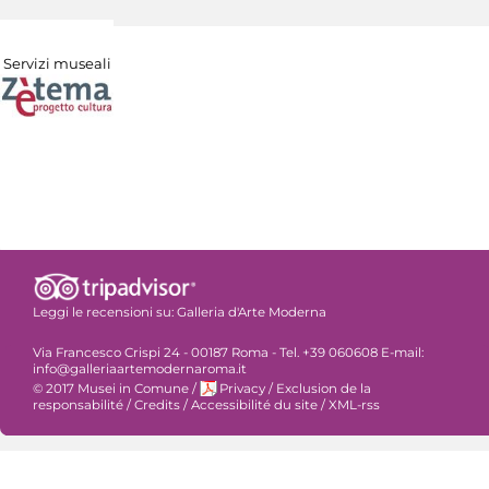
Servizi museali
Leggi le recensioni su:
Galleria d'Arte Moderna
Via Francesco Crispi 24 - 00187 Roma - Tel. +39 060608 E-mail:
info@galleriaartemodernaroma.it
© 2017 Musei in Comune
/
Privacy
/
Exclusion de la
responsabilité
/
Credits
/
Accessibilité du site
/
XML-rss