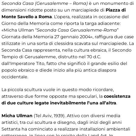
Seconda Casa (Gerusalemme – Roma)
è un monumento di
dimensioni ridotte posto su un marciapiede di
Piazza di
Monte Savello a Roma
. L’opera, realizzata in occasione del
Giorno della Memoria come riporta la targa adiacente:
«Micha Ullman “
Seconda Casa Gerusalemme-Roma
”
Giornata della Memoria 27 gennaio 2004», raffigura due case
stilizzate in una sorta di clessidra scavata sul marciapiede. La
Seconda Casa rappresenta, nella cultura ebraica, il Secondo
Tempio di Gerusalemme, distrutto nel 70 d.C.
dall'Imperatore Tito, fatto che significò il grande esilio del
popolo ebraico e diede inizio alla più antica diaspora
occidentale.
La piccola scultura vuole in questo modo ricordare,
attraverso due forme opposte ma speculari, la
coesistenza
di due culture legate inevitabilmente l’una all’altra
.
Micha Ullman
(Tel Aviv, 1939). Attivo con diversi media
artistici, tra cui scultura e disegno, dagli inizi degli anni
Settanta ha cominciato a realizzare installazioni ambientali
sotterranee, in linea con lo spirito della Land Art. In