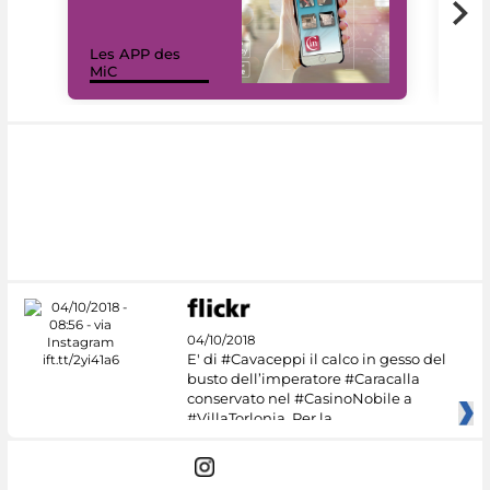
Les APP des
Les
MiC
rés
04/10/2018
E' di #Cavaceppi il calco in gesso del
busto dell’imperatore #Caracalla
conservato nel #CasinoNobile a
#VillaTorlonia. Per la