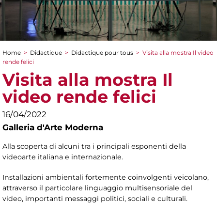
Home
>
Didactique
>
Didactique pour tous
>
Visita alla mostra Il video
You are here
rende felici
Visita alla mostra Il
video rende felici
16/04/2022
Galleria d'Arte Moderna
Alla scoperta di alcuni tra i principali esponenti della
videoarte italiana e internazionale.
Installazioni ambientali fortemente coinvolgenti veicolano,
attraverso il particolare linguaggio multisensoriale del
video, importanti messaggi politici, sociali e culturali.