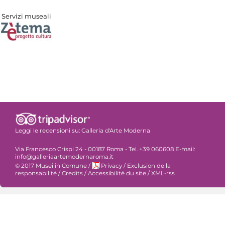
Servizi museali
Leggi le recensioni su:
Galleria d'Arte Moderna
Via Francesco Crispi 24 - 00187 Roma - Tel. +39 060608 E-mail:
info@galleriaartemodernaroma.it
© 2017 Musei in Comune
/
Privacy
/
Exclusion de la
responsabilité
/
Credits
/
Accessibilité du site
/
XML-rss