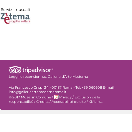
Servizi museali
Leggi le recensioni su:
Galleria d'Arte Moderna
Via Francesco Crispi 24 - 00187 Roma - Tel. +39 060608 E-mail:
info@galleriaartemodernaroma.it
© 2017 Musei in Comune
/
Privacy
/
Exclusion de la
responsabilité
/
Credits
/
Accessibilité du site
/
XML-rss