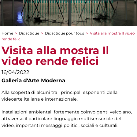
Home
>
Didactique
>
Didactique pour tous
>
Visita alla mostra Il video
You are here
rende felici
Visita alla mostra Il
video rende felici
16/04/2022
Galleria d'Arte Moderna
Alla scoperta di alcuni tra i principali esponenti della
videoarte italiana e internazionale.
Installazioni ambientali fortemente coinvolgenti veicolano,
attraverso il particolare linguaggio multisensoriale del
video, importanti messaggi politici, sociali e culturali.