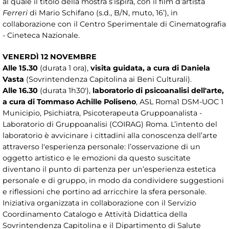
al quale il titolo della mostra s’ispira, con il film d’artista
Ferreri
di Mario Schifano (s.d., B/N, muto, 16’), in
collaborazione con il Centro Sperimentale di Cinematografia
- Cineteca Nazionale.
VENERDÌ 12 NOVEMBRE
Alle 15.30
(durata 1 ora),
visita guidata, a cura di Daniela
Vasta
(Sovrintendenza Capitolina ai Beni Culturali).
Alle 16.30
(durata 1h30'),
laboratorio di psicoanalisi dell'arte,
a cura di Tommaso Achille Poliseno
, ASL Roma1 DSM-UOC 1
Municipio, Psichiatra, Psicoterapeuta Gruppoanalista -
Laboratorio di Gruppoanalisi (COIRAG) Roma. L’intento del
laboratorio è avvicinare i cittadini alla conoscenza dell’arte
attraverso l'esperienza personale: l’osservazione di un
oggetto artistico e le emozioni da questo suscitate
diventano il punto di partenza per un’esperienza estetica
personale e di gruppo, in modo da condividere suggestioni
e riflessioni che portino ad arricchire la sfera personale.
Iniziativa organizzata in collaborazione con il Servizio
Coordinamento Catalogo e Attività Didattica della
Sovrintendenza Capitolina e il Dipartimento di Salute