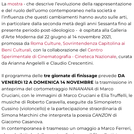
La
mostra
- che descrive l’evoluzione della rappresentazione
e del ruolo dell’uomo contemporaneo nella società e
l’influenza che questi cambiamenti hanno avuto sulle arti,
in particolare dalla seconda metà degli anni Sessanta fino al
presente periodo post-ideologico - è ospitata alla Galleria
d’Arte Moderna dal 22 giugno al 14 novembre 2021,
promossa da
Roma Culture, Sovrintendenza Capitolina ai
Beni Culturali
, con la collaborazione del
Centro
Sperimentale di Cinematografia - Cineteca Nazionale
, curata
da Arianna Angelelli e Claudio Crescentini.
Il programma delle
tre giornate di finissage
prevede
DA
VENERDì 12 A DOMENICA 14 NOVEMBRE
la trasmissione in
anteprima del cortometraggio
NINANANA
di Marco
Cruciani, con le immagini di Marco Cruciani e Elia Truffelli, le
musiche di Roberto Caravella, eseguite da Simonpietro
Cussino (violoncello) e la partecipazione straordinaria di
Simona Marchini che interpreta la poesia
CANZON
di
Giacomo Casanova.
In contemporanea è trasmesso un omaggio a Marco Ferreri,