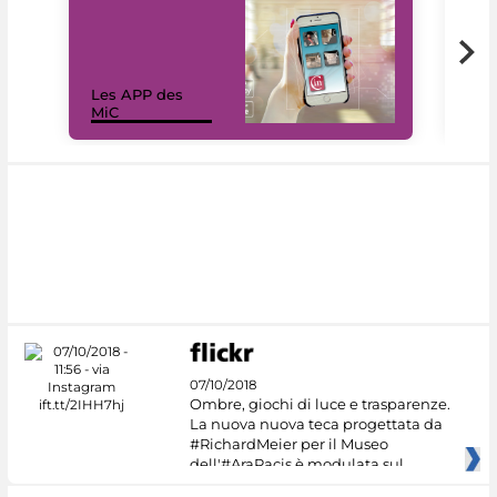
Les APP des
Les
MiC
rés
07/10/2018
Ombre, giochi di luce e trasparenze.
La nuova nuova teca progettata da
#RichardMeier per il Museo
dell'#AraPacis è modulata sul