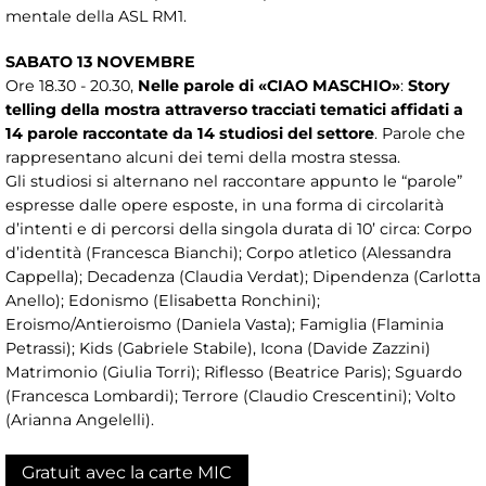
mentale della ASL RM1.
SABATO 13 NOVEMBRE
Ore 18.30 - 20.30,
Nelle parole di «CIAO MASCHIO»
:
Story
telling della mostra attraverso tracciati tematici affidati a
14 parole raccontate da 14 studiosi del settore
. Parole che
rappresentano alcuni dei temi della mostra stessa.
Gli studiosi si alternano nel raccontare appunto le “parole”
espresse dalle opere esposte, in una forma di circolarità
d’intenti e di percorsi della singola durata di 10’ circa: Corpo
d’identità (Francesca Bianchi); Corpo atletico (Alessandra
Cappella); Decadenza (Claudia Verdat); Dipendenza (Carlotta
Anello); Edonismo (Elisabetta Ronchini);
Eroismo/Antieroismo (Daniela Vasta); Famiglia (Flaminia
Petrassi); Kids (Gabriele Stabile), Icona (Davide Zazzini)
Matrimonio (Giulia Torri); Riflesso (Beatrice Paris); Sguardo
(Francesca Lombardi); Terrore (Claudio Crescentini); Volto
(Arianna Angelelli).
Gratuit avec la carte MIC