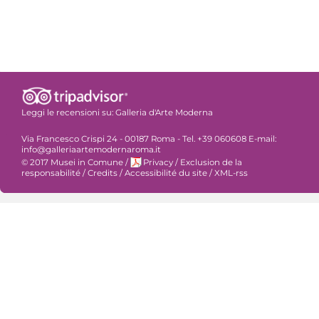
Leggi le recensioni su:
Galleria d'Arte Moderna
Via Francesco Crispi 24 - 00187 Roma - Tel. +39 060608 E-mail:
info@galleriaartemodernaroma.it
© 2017 Musei in Comune
/
Privacy
/
Exclusion de la
responsabilité
/
Credits
/
Accessibilité du site
/
XML-rss