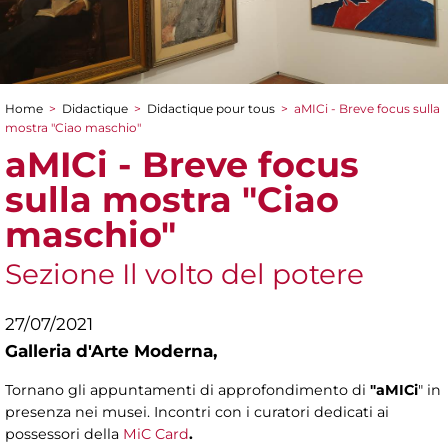
Home
>
Didactique
>
Didactique pour tous
>
aMICi - Breve focus sulla
You are here
mostra "Ciao maschio"
aMICi - Breve focus
sulla mostra "Ciao
maschio"
Sezione Il volto del potere
27/07/2021
Galleria d'Arte Moderna,
Tornano gli appuntamenti di approfondimento di
"aMICi
" in
presenza nei musei. Incontri con i curatori dedicati ai
possessori della
MiC Card
.