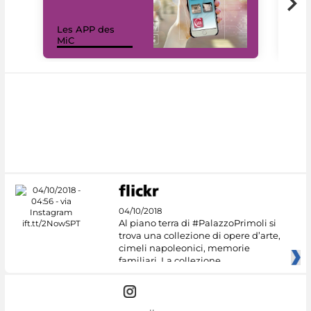
Les APP des
Les
MiC
rés
04/10/2018
Al piano terra di #PalazzoPrimoli si
trova una collezione di opere d’arte,
cimeli napoleonici, memorie
familiari. La collezione