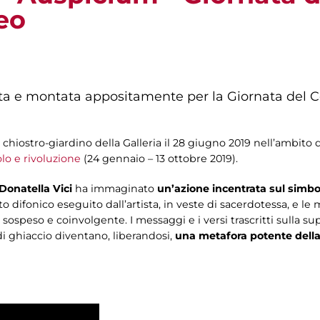
eo
a e montata appositamente per la Giornata del C
hiostro-giardino della Galleria il 28 giugno 2019 nell’ambito d
o e rivoluzione
(24 gennaio – 13 ottobre 2019).
Donatella Vici
ha immaginato
un’azione incentrata sul simbo
anto difonico eseguito dall’artista, in veste di sacerdotessa, e 
speso e coinvolgente. I messaggi e i versi trascritti sulla supe
di ghiaccio diventano, liberandosi,
una metafora potente della 