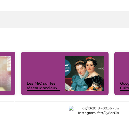
Les MiC sur les
Goog
réseaux sociaux
Cult