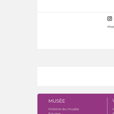
mus
MUSÉE
Histoire du musée
I
Equipe
B