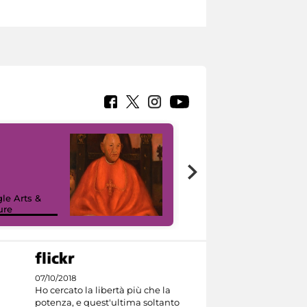
7 nuovi in-
painting tour
sulla piattaforma
le Arts &
Google Arts &
ure
Culture
07/10/2018
Ho cercato la libertà più che la
potenza, e quest'ultima soltanto