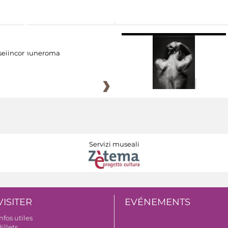
eiincomuneroma
Servizi museali
VISITER
EVÉNEMENTS
nfos utiles
illets