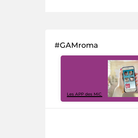
#GAMroma
Les APP des MiC