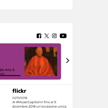
7 nuovi in-
painting tour
sulla piattaforma
le Arts &
Google Arts &
ure
Culture
02/10/2018
Ai #MuseiCapitolini fino al 9
dicembre 2018 un’occasione unica