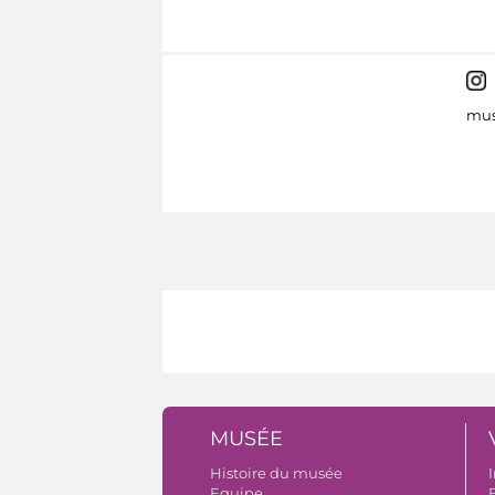
mus
MUSÉE
Histoire du musée
I
Equipe
B