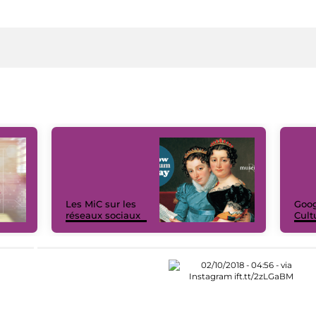
Les MiC sur les
Goog
réseaux sociaux
Cult