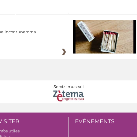
eiincomuneroma
Servizi museali
VISITER
EVÉNEMENTS
nfos utiles
illets