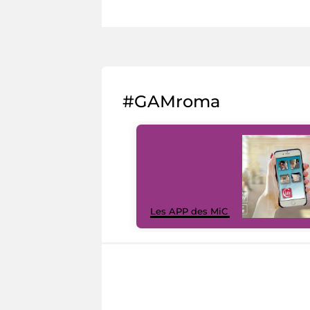
#GAMroma
Les APP des MiC