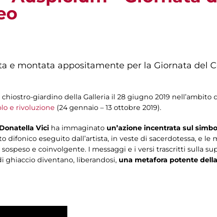
eo
a e montata appositamente per la Giornata del C
hiostro-giardino della Galleria il 28 giugno 2019 nell’ambito d
o e rivoluzione
(24 gennaio – 13 ottobre 2019).
Donatella Vici
ha immaginato
un’azione incentrata sul simbo
anto difonico eseguito dall’artista, in veste di sacerdotessa, e 
speso e coinvolgente. I messaggi e i versi trascritti sulla supe
di ghiaccio diventano, liberandosi,
una metafora potente della 