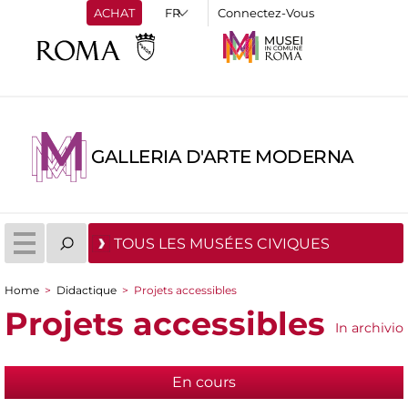
ACHAT
Connectez-Vous
GALLERIA D'ARTE MODERNA
TOUS LES MUSÉES CIVIQUES
Home
>
Didactique
>
Projets accessibles
You are here
Projets accessibles
In archivio
En cours
(active tab)