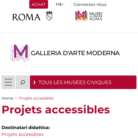
ACHAT
Connectez-Vous
GALLERIA D'ARTE MODERNA
TOUS LES MUSÉES CIVIQUES
Home
>
Projets accessibles
You are here
Projets accessibles
Destinatari didattica:
Projets accessibles