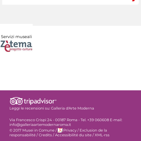
Servizi museali
Leggi le recensioni su:
Galleria d'Arte Moderna
Via Francesco Crispi 24 - 00187 Roma - Tel. +39 060608 E-mail:
info@galleriaartemodernaroma.it
© 2017 Musei in Comune
/
Privacy
/
Exclusion de la
responsabilité
/
Credits
/
Accessibilité du site
/
XML-rss