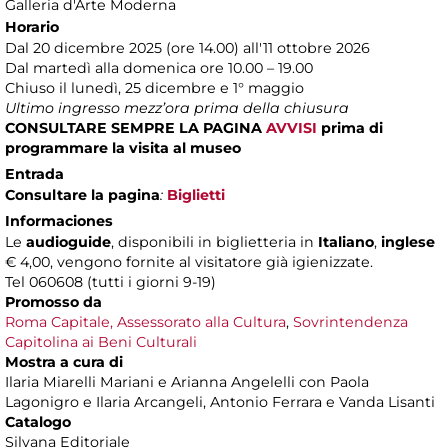
Galleria d'Arte Moderna
Horario
Dal 20 dicembre 2025 (ore 14.00) all'11 ottobre 2026
Dal martedì alla domenica ore 10.00 – 19.00
Chiuso il lunedì, 25 dicembre e 1° maggio
Ultimo ingresso mezz’ora prima della chiusura
CONSULTARE SEMPRE LA PAGINA
AVVISI
prima di
programmare la visita al museo
Entrada
Consultare la pagina
:
Biglietti
Informaciones
Le
audioguide
, disponibili in biglietteria in
Italiano
,
inglese
€ 4,00, vengono fornite al visitatore già igienizzate.
Tel 060608 (tutti i giorni 9-19)
Promosso da
Roma Capitale, Assessorato alla Cultura
,
Sovrintendenza
Capitolina ai Beni Culturali
Mostra a cura di
Ilaria Miarelli Mariani e Arianna Angelelli con Paola
Lagonigro e Ilaria Arcangeli, Antonio Ferrara e Vanda Lisanti
Catalogo
Silvana Editoriale