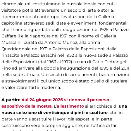
citarne alcuni, costituiranno la bussola ideale con cui il
visitatore potrà attraversare un secolo di arte e storia,
ripercorrendo al contempo l’evoluzione della Galleria
capitolina attraverso sedi, date e avvenimenti fondamentali
che l’hanno riguardata: dall’inaugurazione nel 1925 a Palazzo
Caffarelli e la riapertura nel 1931 con il nome di Galleria
Mussolini, curata da Antonio Muñoz, alla prima
Quadriennale nel 1931 a Palazzo delle Esposizioni; dalla
rinascita a Palazzo Braschi nel 1952 alla nuova sede a Palazzo
delle Esposizioni (dal 1963 al 1972) a cura di Carlo Pietrangeli.
Fino ad arrivare alla doppia inaugurazione del 1995 e del 2011
nella sede attuale. Un secolo di cambiamenti, trasformazioni
e stravolgimenti il cui unico scopo è stato quello di tutelare
e valorizzare l’arte moderna.
A partire
dal 24 giugno 2026 si rinnova il percorso
espositivo della mostra
. L’
allestimento
si arricchisce di
una
nuova selezione di venticinque dipinti e sculture
, che in
parte vanno a sostituire i lavori già esposti e in parte
costituiscono vere e proprie aggiunte, nell’ottica di far