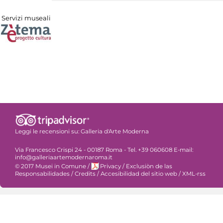
Servizi museali
Leggi le recensioni su:
Galleria d'Arte Moderna
Via Francesco Crispi 24 - 00187 Roma - Tel. +39 060608 E-mail:
info@galleriaartemodernaroma.it
© 2017 Musei in Comune
/
Privacy
/
Exclusiòn de las
Responsabilidades
/
Credits
/
Accesibilidad del sitio web
/
XML-rss