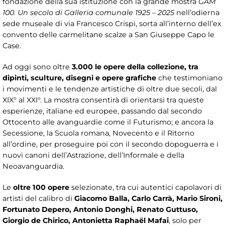
fondazione della sua istituzione con la grande mostra
GAM
100. Un secolo di Galleria comunale 1925 – 2025
nell’odierna
sede museale di via Francesco Crispi, sorta all’interno dell’ex
convento delle carmelitane scalze a San Giuseppe Capo le
Case.
Ad oggi sono oltre
3.000 le opere della collezione, tra
dipinti, sculture, disegni e opere grafiche
che testimoniano
i movimenti e le tendenze artistiche di oltre due secoli, dal
XIX° al XXI°. La mostra consentirà di orientarsi tra queste
esperienze, italiane ed europee, passando dal secondo
Ottocento alle avanguardie come il Futurismo; e ancora la
Secessione, la Scuola romana, Novecento e il Ritorno
all’ordine, per proseguire poi con il secondo dopoguerra e i
nuovi canoni dell’Astrazione, dell’Informale e della
Neoavanguardia.
Le
oltre 100 opere
selezionate, tra cui autentici capolavori di
artisti del calibro di
Giacomo Balla, Carlo Carrà, Mario Sironi,
Fortunato Depero, Antonio Donghi, Renato Guttuso,
Giorgio de Chirico, Antonietta Raphaël Mafai
, solo per