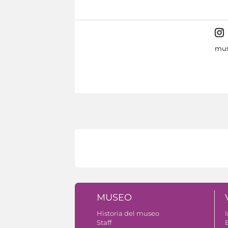
mus
MUSEO
Historia del museo
I
Staff