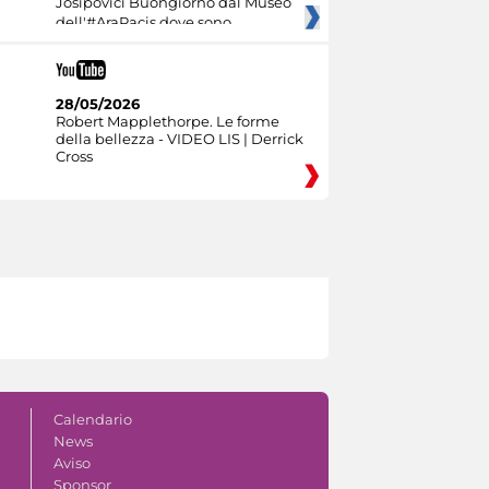
Josipovici Buongiorno dal Museo
dell'#AraPacis dove sono
28/05/2026
Robert Mapplethorpe. Le forme
della bellezza - VIDEO LIS | Derrick
Cross
Calendario
News
Aviso
Sponsor