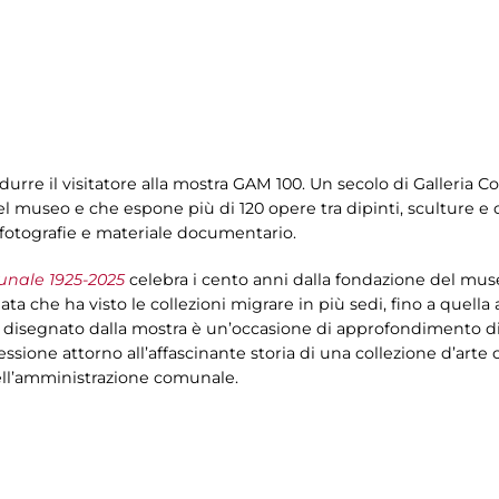
odurre il visitatore alla mostra GAM 100. Un secolo di Galleria
l museo e che espone più di 120 opere tra dipinti, sculture e op
a fotografie e materiale documentario.
unale 1925-2025
celebra i cento anni dalla fondazione del mus
iata che ha visto le collezioni migrare in più sedi, fino a quell
o disegnato dalla mostra è un’occasione di approfondimento di p
lessione attorno all’affascinante storia di una collezione d’arte
 dell’amministrazione comunale.