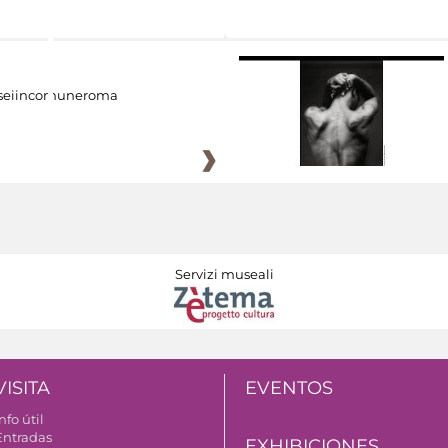
eiincomuneroma
Servizi museali
VISITA
EVENTOS
nfo útil
Entradas
EXHIBICIONES