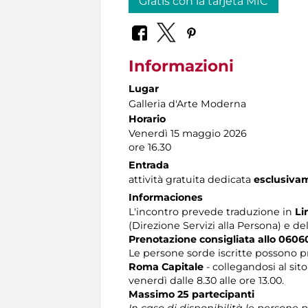
Gratis con la tarjeta MIC
Informazioni
Lugar
Galleria d'Arte Moderna
Horario
Venerdì 15 maggio 2026
ore 16.30
Entrada
attività gratuita dedicata
esclusiva
Informaciones
L'incontro prevede traduzione in
Li
(Direzione Servizi alla Persona) e de
Prenotazione consigliata allo 060
Le persone sorde iscritte possono p
Roma Capitale
- collegandosi al sit
venerdì dalle 8.30 alle ore 13.00.
Massimo 25 partecipanti
In caso di disponibilità le persone