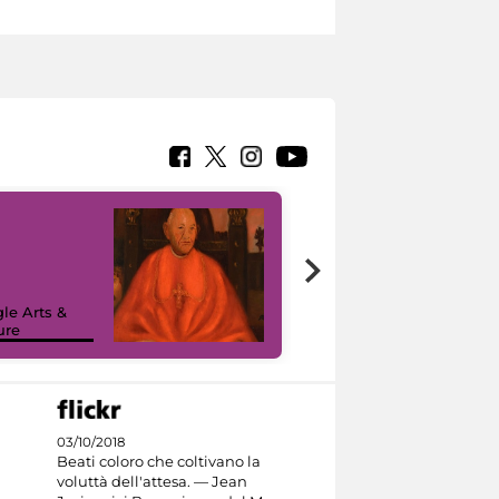
7 nuovi in-
painting tour
sulla piattaforma
le Arts &
Google Arts &
ure
Culture
03/10/2018
Beati coloro che coltivano la
voluttà dell'attesa. — Jean