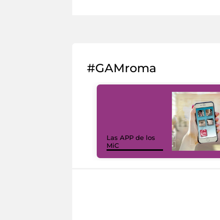
#GAMroma
Las APP de los
MiC