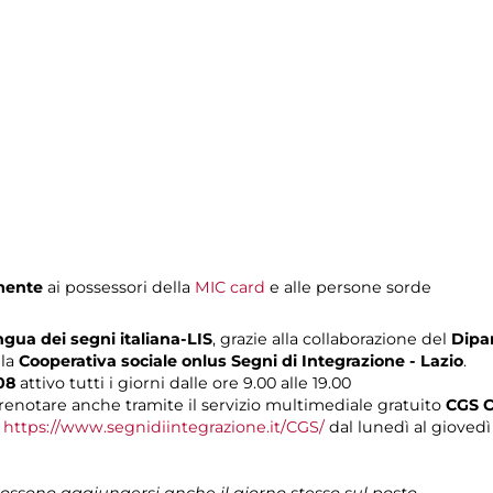
mente
ai possessori della
MIC card
e alle persone sorde
ngua dei segni italiana-LIS
, grazie alla collaborazione del
Dipar
lla
Cooperativa sociale onlus Segni di Integrazione - Lazio
.
608
attivo tutti i giorni dalle ore 9.00 alle 19.00
renotare anche tramite il servizio multimediale gratuito
CGS C
o
https://www.segnidiintegrazione.it/CGS/
dal lunedì al giovedì d
 possono aggiungersi anche il giorno stesso sul posto