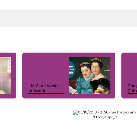
I MiC sui social
Goog
network
Cult