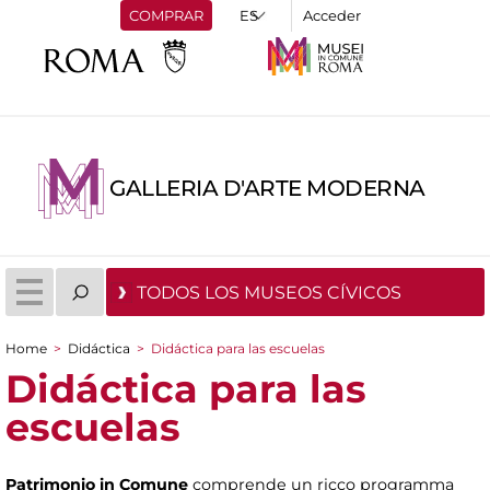
COMPRAR
Acceder
GALLERIA D'ARTE MODERNA
TODOS LOS MUSEOS CÍVICOS
Home
>
Didáctica
>
Didáctica para las escuelas
You are here
Didáctica para las
escuelas
Patrimonio in Comune
comprende un ricco programma