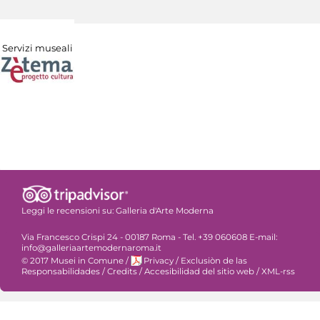
Servizi museali
Leggi le recensioni su:
Galleria d'Arte Moderna
Via Francesco Crispi 24 - 00187 Roma - Tel. +39 060608 E-mail:
info@galleriaartemodernaroma.it
© 2017 Musei in Comune
/
Privacy
/
Exclusiòn de las
Responsabilidades
/
Credits
/
Accesibilidad del sitio web
/
XML-rss