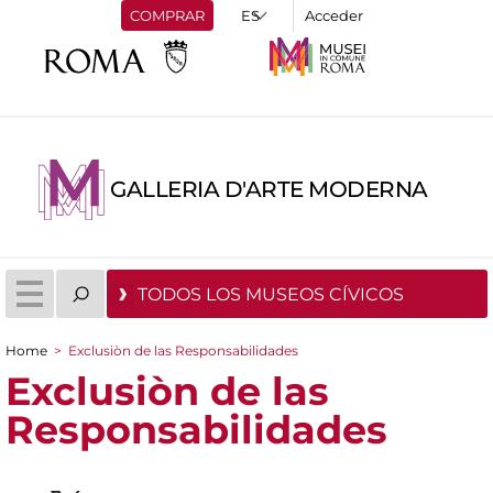
COMPRAR
Acceder
GALLERIA D'ARTE MODERNA
TODOS LOS MUSEOS CÍVICOS
Home
>
Exclusiòn de las Responsabilidades
You are here
Exclusiòn de las
Responsabilidades