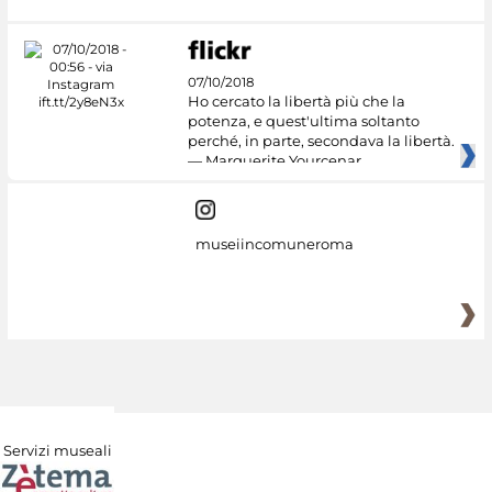
07/10/2018
Ho cercato la libertà più che la
potenza, e quest'ultima soltanto
perché, in parte, secondava la libertà.
— Marguerite Yourcenar
museiincomuneroma
Servizi museali