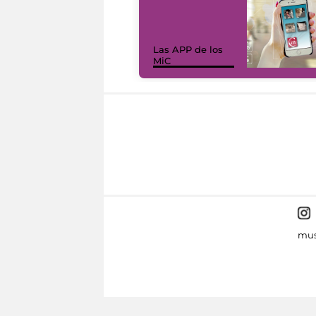
Las APP de los
MiC
mus