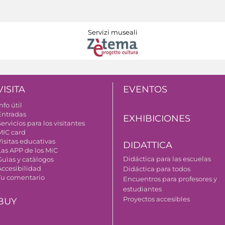
Servizi museali
VISITA
EVENTOS
nfo útil
Entradas
EXHIBICIONES
ervicios para los visitantes
MIC card
Visitas educativas
DIDATTICA
Las APP de los MiC
Didáctica para las escuelas
Guìas y catàlogos
Accesibilidad
Didáctica para todos
Tu comentario
Encuentros para profesores y
estudiantes
Proyectos accesibles
BUY