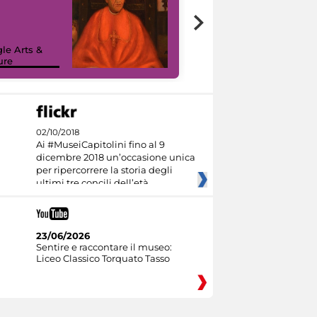
7 nuovi in-
painting tour
sulla piattaforma
le Arts &
Google Arts &
ure
Culture
02/10/2018
Ai #MuseiCapitolini fino al 9
dicembre 2018 un’occasione unica
per ripercorrere la storia degli
ultimi tre concili dell’età
23/06/2026
Sentire e raccontare il museo:
Liceo Classico Torquato Tasso