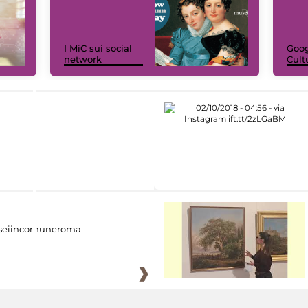
I MiC sui social
Goog
network
Cult
eiincomuneroma