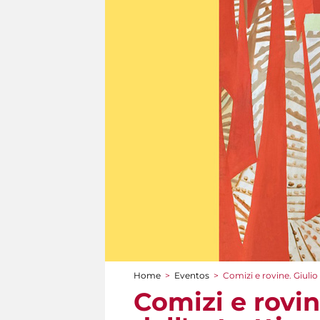
Home
>
Eventos
>
Comizi e rovine. Giulio 
You are here
Comizi e rovin