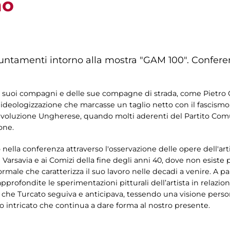
mo
untamenti intorno alla mostra "GAM 100". Confere
ei suoi compagni e delle sue compagne di strada, come Pietro C
e ideologizzazione che marcasse un taglio netto con il fascism
Rivoluzione Ungherese, quando molti aderenti del Partito Comun
one.
 nella conferenza attraverso l'osservazione delle opere dell'art
Varsavia e ai Comizi della fine degli anni 40, dove non esiste p
formale che caratterizza il suo lavoro nelle decadi a venire. A p
pprofondite le sperimentazioni pitturali dell’artista in relazi
ne che Turcato seguiva e anticipava, tessendo una visione pers
o intricato che continua a dare forma al nostro presente.