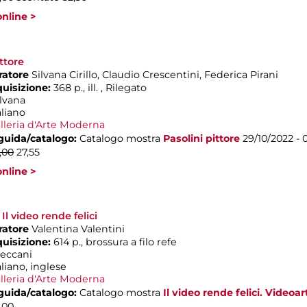
nline >
ittore
ratore
Silvana Cirillo, Claudio Crescentini, Federica Pirani
quisizione:
368 p., ill. , Rilegato
ilvana
aliano
lleria d'Arte Moderna
 guida/catalogo:
Catalogo mostra
Pasolini pittore
29/10/2022 - 
,00
27,55
nline >
Il video rende felici
ratore
Valentina Valentini
quisizione:
614 p., brossura a filo refe
reccani
aliano, inglese
lleria d'Arte Moderna
 guida/catalogo:
Catalogo mostra
Il video rende felici. Videoart
,00