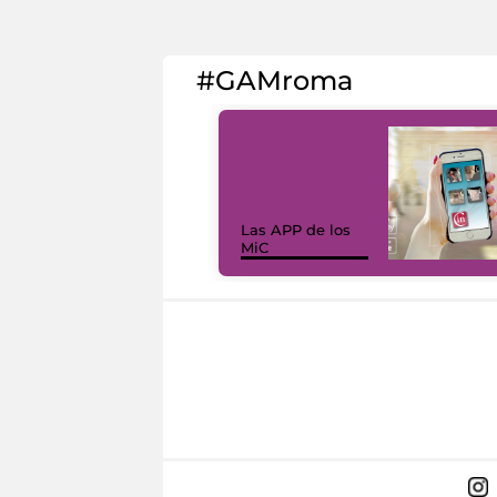
#GAMroma
Las APP de los
MiC