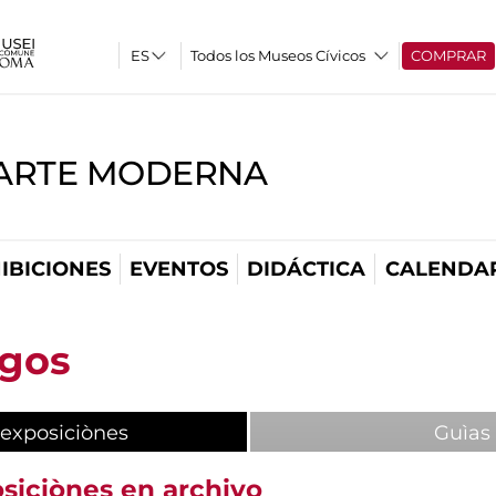
Todos los Museos Cívicos
COMPRAR
'ARTE MODERNA
IBICIONES
EVENTOS
DIDÁCTICA
CALENDA
ogos
 exposiciònes
(active tab)
Guìas
osiciònes en archivo