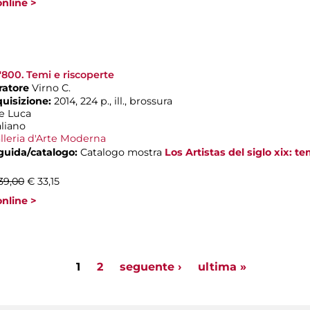
nline >
l'800. Temi e riscoperte
ratore
Virno C.
quisizione:
2014, 224 p., ill., brossura
e Luca
aliano
lleria d'Arte Moderna
 guida/catalogo:
Catalogo mostra
Los Artistas del siglo xix: 
39,00
€ 33,15
nline >
1
2
seguente ›
ultima »