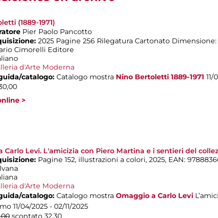
letti (1889-1971)
ratore
Pier Paolo Pancotto
quisizione:
2025 Pagine 256 Rilegatura Cartonato Dimensione:
ario Cimorelli Editore
aliano
lleria d'Arte Moderna
 guida/catalogo:
Catalogo mostra
Nino Bertoletti 1889-1971
11/
30,00
nline >
Carlo Levi. L'amicizia con Piero Martina e i sentieri del coll
quisizione:
Pagine 152, illustrazioni a colori, 2025, EAN: 978883
ilvana
aliana
lleria d'Arte Moderna
 guida/catalogo:
Catalogo mostra
Omaggio a Carlo Levi
L’amic
ismo
11/04/2025 - 02/11/2025
,00
scontato 32,30