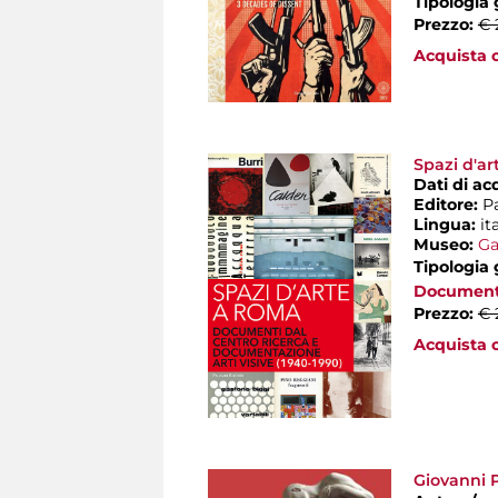
Tipologia
Prezzo:
€ 
Acquista o
Spazi d'ar
Dati di ac
Editore:
P
Lingua:
it
Museo:
Ga
Tipologia
Documenta
Prezzo:
€ 
Acquista o
Giovanni Pr