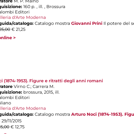
ratore
M. P. Maino
quisizione:
160 p. , ill. , Brossura
alombi Editori
lleria d'Arte Moderna
 guida/catalogo:
Catalogo mostra
Giovanni Prini
Il potere del
25,00
€ 21,25
nline >
i (1874-1953). Figure e ritratti degli anni romani
ratore
Virno C.; Carrera M.
quisizione:
brossura, 2015, ill.
alombi Editori
aliano
lleria d'Arte Moderna
 guida/catalogo:
Catalogo mostra
Arturo Noci (1874-1953). Figu
- 29/11/2015
15,00
€ 12,75