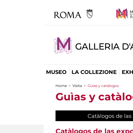
GALLERIA D
MUSEO
LA COLLEZIONE
EXH
Home
>
Visita
>
Guias y catálogos
You are here
Guìas y catàl
Catàlogos de las
Catàlogos de las exp