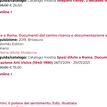
 guida/catalogo:
Catalogo mostra
Shepard Fairey. 3 decades o
28,00
€ 26,60
nline >
te a Roma. Documenti dal centro ricerca e documentazione art
quisizione:
2019, Brossura
alombi Editori
aliano
lleria d'Arte Moderna
 guida/catalogo:
Catalogo mostra
Spazi d'Arte a Roma. Docume
zione Arti Visive (1940-1990)
28/11/2019 - 29/01/2021
20,00
€ 19,00
nline >
ini. Il potere del sentimento. Ediz. illustrata