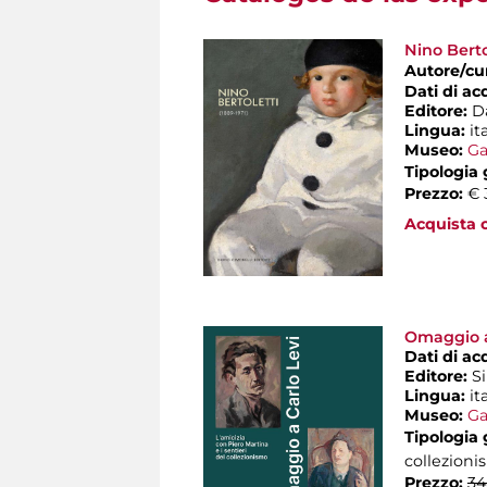
Nino Berto
Autore/cu
Dati di ac
Editore:
D
Lingua:
it
Museo:
Ga
Tipologia
Prezzo:
€ 
Acquista o
Omaggio a 
Dati di ac
Editore:
S
Lingua:
it
Museo:
Ga
Tipologia
collezion
Prezzo:
34