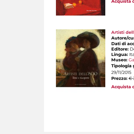
Acquista o
Artisti del
Autore/cu
Dati di ac
Editore:
D
Lingua:
It
Museo:
Ga
Tipologia
29/11/2015
Prezzo:
€ 
Acquista o
Pages