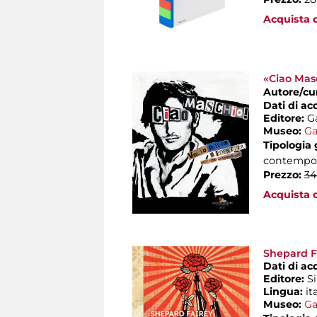
Acquista o
«Ciao Masc
Autore/cu
Dati di ac
Editore:
G
Museo:
Ga
Tipologia
contempo
Prezzo:
34
Acquista o
Shepard Fa
Dati di ac
Editore:
S
Lingua:
it
Museo:
Ga