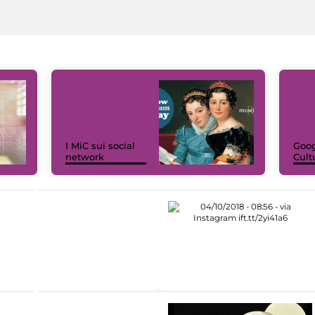
I MiC sui social
Goog
network
Cult