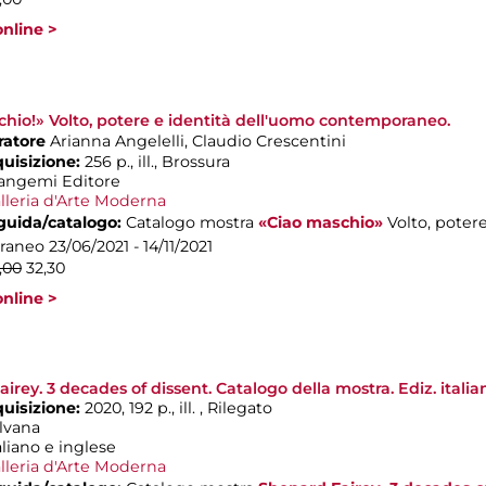
nline >
hio!» Volto, potere e identità dell'uomo contemporaneo.
ratore
Arianna Angelelli, Claudio Crescentini
quisizione:
256 p., ill., Brossura
angemi Editore
lleria d'Arte Moderna
 guida/catalogo:
Catalogo mostra
«Ciao maschio»
Volto, poter
raneo
23/06/2021 - 14/11/2021
,00
32,30
nline >
irey. 3 decades of dissent. Catalogo della mostra. Ediz. italia
quisizione:
2020, 192 p., ill. , Rilegato
ilvana
aliano e inglese
lleria d'Arte Moderna