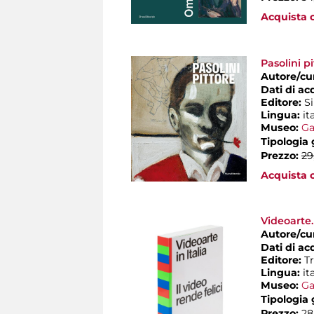
Acquista o
Pasolini p
Autore/cu
Dati di ac
Editore:
S
Lingua:
it
Museo:
Ga
Tipologia
Prezzo:
29
Acquista o
Videoarte. 
Autore/cu
Dati di ac
Editore:
T
Lingua:
it
Museo:
Ga
Tipologia
Prezzo:
28