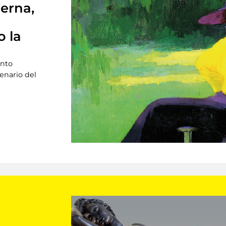
derna,
o la
ento
tenario del