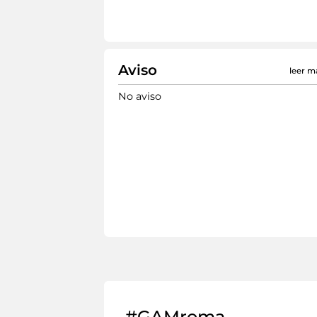
Aviso
leer m
No aviso
#GAMroma