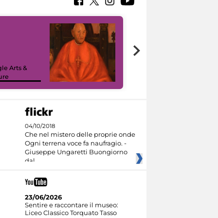
7 nuovi in-
painting tour
sulla piattaforma
le Arts &
Google Arts &
ure
Culture
04/10/2018
Che nel mistero delle proprie onde
Ogni terrena voce fa naufragio. -
Giuseppe Ungaretti Buongiorno
dal
23/06/2026
Sentire e raccontare il museo:
Liceo Classico Torquato Tasso