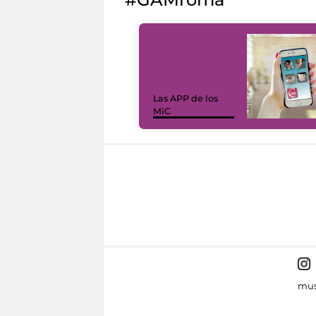
Las APP de los
MiC
mus