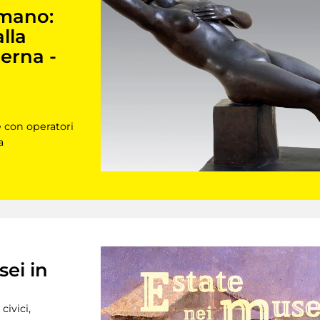
 mano:
alla
erna -
e con operatori
a
sei in
civici,