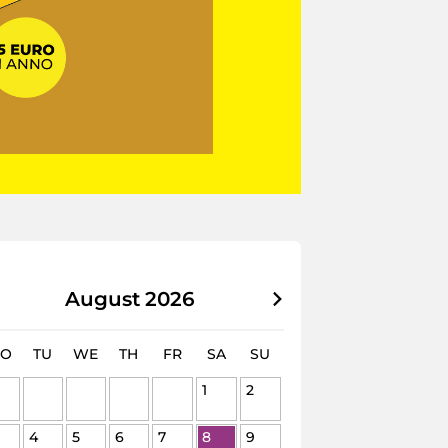
August
2026
O
TU
WE
TH
FR
SA
SU
1
2
4
5
6
7
8
9