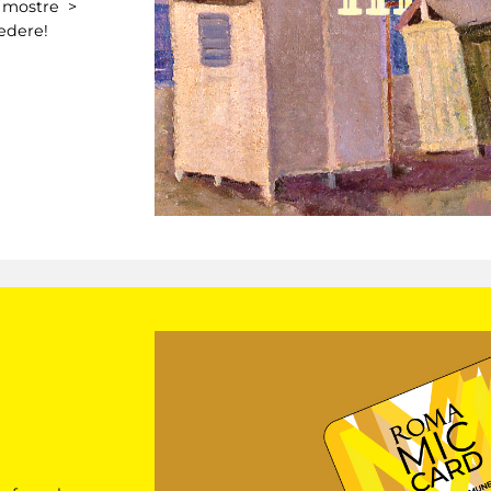
> mostre >
vedere!