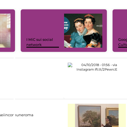
I MiC sui social
Goog
network
Cult
eiincomuneroma