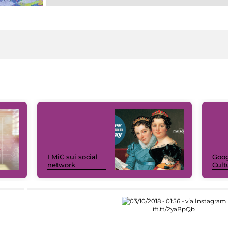
I MiC sui social
Goog
network
Cult