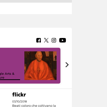
7 nuovi in-
painting tour
sulla piattaforma
le Arts &
Google Arts &
ure
Culture
03/10/2018
Beati coloro che coltivano la