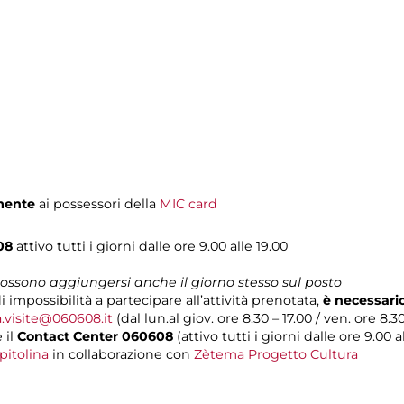
mente
ai possessori della
MIC card
608
attivo tutti i giorni dalle ore 9.00 alle 19.00
 possono aggiungersi anche il giorno stesso sul posto
i impossibilità a partecipare all’attività prenotata,
è necessari
a.visite@060608.it
(dal lun.al giov. ore 8.30 – 17.00 / ven. ore 8.30
 il
Contact Center 060608
(attivo tutti i giorni dalle ore 9.00 al
pitolina
in collaborazione con
Zètema Progetto Cultura