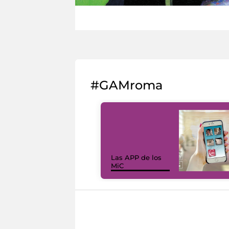
#GAMroma
Las APP de los
MiC