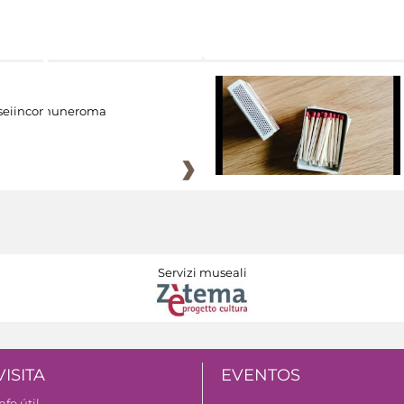
eiincomuneroma
Servizi museali
VISITA
EVENTOS
nfo útil