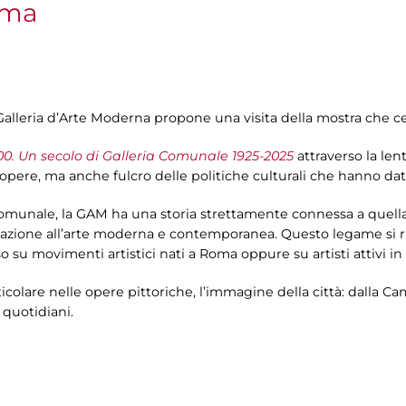
oma
Galleria d’Arte Moderna propone una visita della mostra che c
0. Un secolo di Galleria Comunale 1925-2025
attraverso la len
pere, ma anche fulcro delle politiche culturali che hanno dat
unale, la GAM ha una storia strettamente connessa a quella d
lazione all’arte moderna e contemporanea. Questo legame si rifl
o su movimenti artistici nati a Roma oppure su artisti attivi in 
articolare nelle opere pittoriche, l’immagine della città: dal
i quotidiani.