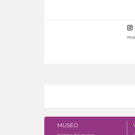
mus
MUSEO
Historia del museo
I