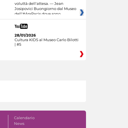
voluttà dell'attesa. — Jean
Josipovici Buongiorno dal Museo
dell'#AraPacis dove sono
28/01/2026
Cultura KIDS al Museo Carlo Bilotti
| #5
Calendario
News