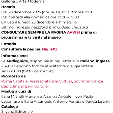
Galleria d'Arte Moderna
Horario
Dal 20 dicembre 2025 (ore 14.00) all'11 ottobre 2026
Dal martedì alla domenica ore 10.00 – 19.00
Chiuso il lunedì, 25 dicembre e 1° maggio
Ultimo ingresso mezz’ora prima della chiusura
CONSULTARE SEMPRE LA PAGINA
AVVISI
prima di
programmare la visita al museo
Entrada
Consultare la pagina
:
Biglietti
Informaciones
Le
audioguide
, disponibili in biglietteria in
Italiano
,
inglese
€ 4,00, vengono fornite al visitatore già igienizzate.
Tel 060608 (tutti i giorni 9-19)
Promosso da
Roma Capitale, Assessorato alla Cultura
,
Sovrintendenza
Capitolina ai Beni Culturali
Mostra a cura di
Ilaria Miarelli Mariani e Arianna Angelelli con Paola
Lagonigro e Ilaria Arcangeli, Antonio Ferrara e Vanda Lisanti
Catalogo
Silvana Editoriale