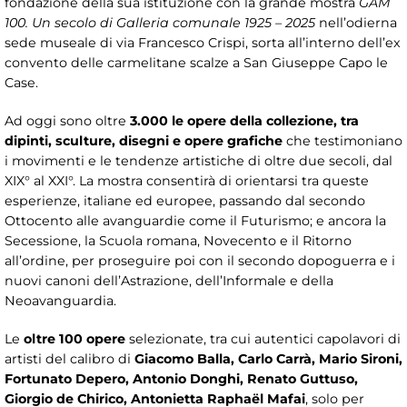
fondazione della sua istituzione con la grande mostra
GAM
100. Un secolo di Galleria comunale 1925 – 2025
nell’odierna
sede museale di via Francesco Crispi, sorta all’interno dell’ex
convento delle carmelitane scalze a San Giuseppe Capo le
Case.
Ad oggi sono oltre
3.000 le opere della collezione, tra
dipinti, sculture, disegni e opere grafiche
che testimoniano
i movimenti e le tendenze artistiche di oltre due secoli, dal
XIX° al XXI°. La mostra consentirà di orientarsi tra queste
esperienze, italiane ed europee, passando dal secondo
Ottocento alle avanguardie come il Futurismo; e ancora la
Secessione, la Scuola romana, Novecento e il Ritorno
all’ordine, per proseguire poi con il secondo dopoguerra e i
nuovi canoni dell’Astrazione, dell’Informale e della
Neoavanguardia.
Le
oltre 100 opere
selezionate, tra cui autentici capolavori di
artisti del calibro di
Giacomo Balla, Carlo Carrà, Mario Sironi,
Fortunato Depero, Antonio Donghi, Renato Guttuso,
Giorgio de Chirico, Antonietta Raphaël Mafai
, solo per