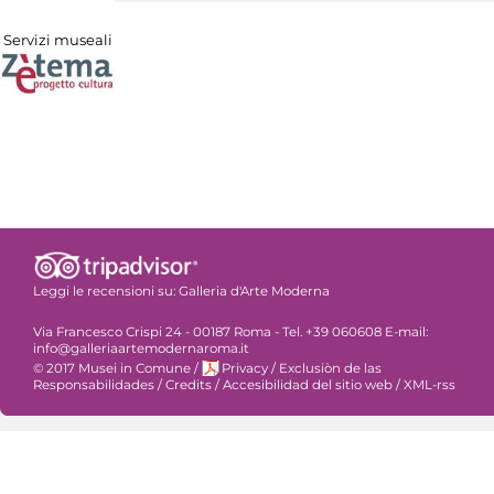
Servizi museali
Leggi le recensioni su:
Galleria d'Arte Moderna
Via Francesco Crispi 24 - 00187 Roma - Tel. +39 060608 E-mail:
info@galleriaartemodernaroma.it
© 2017 Musei in Comune
/
Privacy
/
Exclusiòn de las
Responsabilidades
/
Credits
/
Accesibilidad del sitio web
/
XML-rss