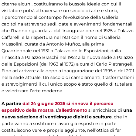
citarne alcuni, costituiranno la bussola ideale con cui il
visitatore potrà attraversare un secolo di arte e storia,
ripercorrendo al contempo l’evoluzione della Galleria
capitolina attraverso sedi, date e avvenimenti fondamentali
che l’hanno riguardata: dall’inaugurazione nel 1925 a Palazzo
Caffarelli e la riapertura nel 1931 con il nome di Galleria
Mussolini, curata da Antonio Muñoz, alla prima
Quadriennale nel 1931 a Palazzo delle Esposizioni; dalla
rinascita a Palazzo Braschi nel 1952 alla nuova sede a Palazzo
delle Esposizioni (dal 1963 al 1972) a cura di Carlo Pietrangeli.
Fino ad arrivare alla doppia inaugurazione del 1995 e del 2011
nella sede attuale. Un secolo di cambiamenti, trasformazioni
e stravolgimenti il cui unico scopo è stato quello di tutelare
e valorizzare l’arte moderna.
A partire
dal 24 giugno 2026 si rinnova il percorso
espositivo della mostra
. L’
allestimento
si arricchisce di
una
nuova selezione di venticinque dipinti e sculture
, che in
parte vanno a sostituire i lavori già esposti e in parte
costituiscono vere e proprie aggiunte, nell’ottica di far